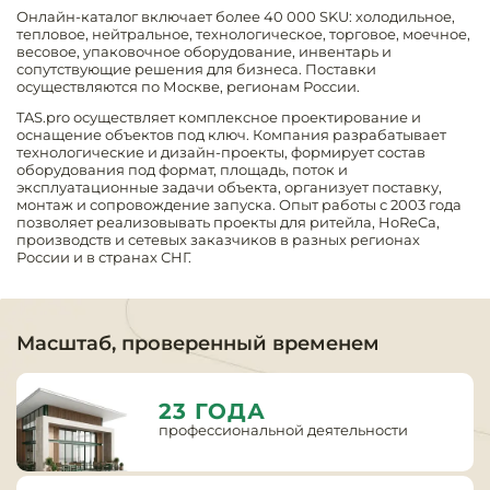
предприяти
Онлайн-каталог включает более 40 000 SKU: холодильное,
технологиче
общественно
Ассортимент и
тепловое, нейтральное, технологическое, торговое, моечное,
оборудовани
питания
весовое, упаковочное оборудование, инвентарь и
мерчандайзинг
сопутствующие решения для бизнеса. Поставки
осуществляются по Москве, регионам России.
Барное обор
Оснащение
Разработка
TAS.pro осуществляет комплексное проектирование и
оборудовани
торгового
оснащение объектов под ключ. Компания разрабатывает
холодоснабж
Кофейное об
оборудования
технологические и дизайн-проекты, формирует состав
оборудования под формат, площадь, поток и
эксплуатационные задачи объекта, организует поставку,
Оснащение
Хлебопекарн
Монтаж
монтаж и сопровождение запуска. Опыт работы с 2003 года
гостиничного
позволяет реализовывать проекты для ритейла, HoReCa,
кондитерско
оборудования
производств и сетевых заказчиков в разных регионах
оборудовани
России и в странах СНГ.
Оснащение 
производств
Оборудовани
цехов
фастфуда
Масштаб, проверенный временем
Оснащение
Посудомоечн
предприяти
оборудовани
23 ГОДА
бытового
профессиональной деятельности
обслуживани
Барный инве