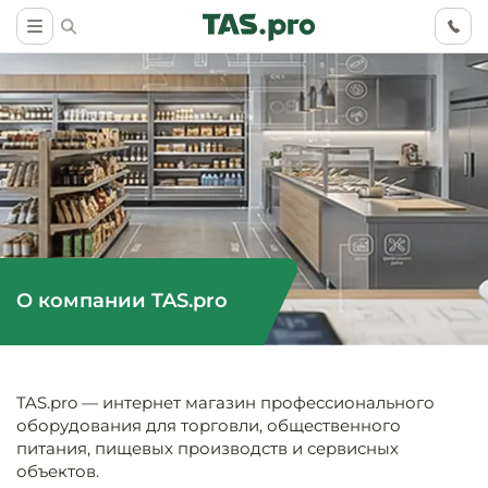
Маркетинговые
Оснащение о
Ритейл (food)
иследования
торговли, ма
О компании TAS.pro
супермаркет
Ритейл (non 
Разработка
Холодильное
концепции
Оснащение
оборудовани
Общепит
объекта
непродоволь
TAS.pro — интернет магазин профессионального
магазинов
оборудования для торговли, общественного
Тепловое об
Холодильная
Технологическ
питания, пищевых производств и сервисных
промышленн
проектировани
Оснащение
объектов.
Электромеха