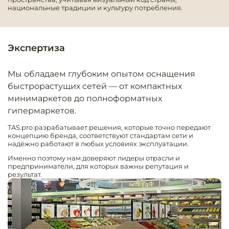
национальные традиции и культуру потребления.
Оборудовани
химчисток и
Экспертиза
Оборудовани
дезинфекции
Мы обладаем глубоким опытом оснащения
профессиона
быстрорастущих сетей — от компактных
минимаркетов до полноформатных
Клининговое
оборудовани
гипермаркетов.
TAS.pro разрабатывает решения, которые точно передают
Сантехничес
концепцию бренда, соответствуют стандартам сети и
надёжно работают в любых условиях эксплуатации.
оборудовани
Именно поэтому нам доверяют лидеры отрасли и
предприниматели, для которых важны репутация и
Торговое и б
результат.
оборудовани
Оснащение г
отелей