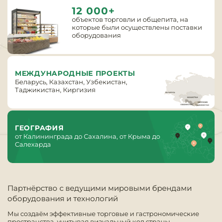
Инвентарь д
12 000+
объектов торговли и общепита, на
которые были осуществлены поставки
Кондитерски
оборудования
Кухонный ин
МЕЖДУНАРОДНЫЕ ПРОЕКТЫ
Посуда и сто
Беларусь, Казахстан, Узбекистан,
приборы
Таджикистан, Киргизия
Нейтральное
оборудовани
ГЕОГРАФИЯ
общепита
от Калининграда до Сахалина, от Крыма до
Салехарда
Линии разда
Упаковочное
Партнёрство с ведущими мировыми брендами
оборудовани
оборудования и технологий
Мы создаём эффективные торговые и гастрономические
Весовое обо
пространства, учитывая визуальный код страны,