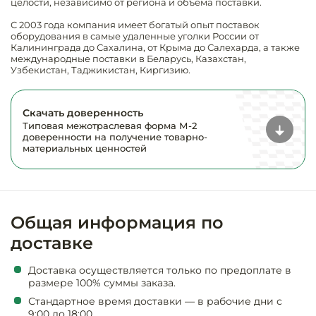
предприяти
целости, независимо от региона и объёма поставки.
технологиче
общественно
Ассортимент и
С 2003 года компания имеет богатый опыт поставок
оборудовани
питания
мерчандайзинг
оборудования в самые удаленные уголки России от
Калининграда до Сахалина, от Крыма до Салехарда, а также
международные поставки в Беларусь, Казахстан,
Барное обор
Оснащение
Разработка
Узбекистан, Таджикистан, Киргизию.
оборудовани
торгового
холодоснабж
Кофейное об
оборудования
Скачать доверенность
Типовая межотраслевая форма М-2
Оснащение
Хлебопекарн
Монтаж
доверенности на получение товарно-
гостиничного
кондитерско
оборудования
материальных ценностей
оборудовани
Оснащение 
производств
Оборудовани
цехов
фастфуда
Общая информация по
Оснащение
доставке
Посудомоечн
предприяти
оборудовани
бытового
Доставка осуществляется только по предоплате в
обслуживани
размере 100% суммы заказа.
Барный инве
Стандартное время доставки — в рабочие дни с
9:00 до 18:00.