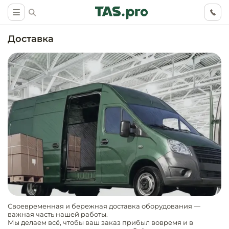
Доставка
Маркетинговые
Оснащение о
Ритейл (food)
иследования
торговли, ма
супермаркет
Ритейл (non 
Разработка
Холодильное
концепции
Оснащение
оборудовани
Общепит
объекта
непродоволь
магазинов
Тепловое об
Холодильная
Своевременная и бережная доставка оборудования —
Технологическ
промышленн
важная часть нашей работы.
проектировани
Оснащение
Мы делаем всё, чтобы ваш заказ прибыл вовремя и в
Электромеха