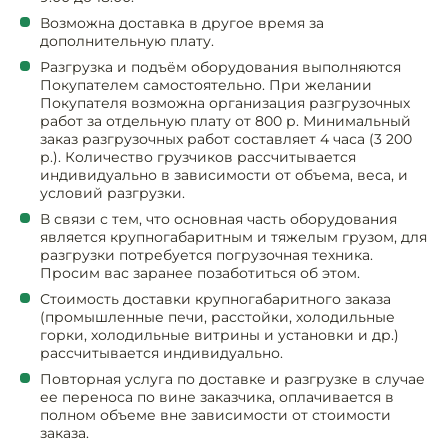
Инвентарь д
Возможна доставка в другое время за
дополнительную плату.
Кондитерски
Разгрузка и подъём оборудования выполняются
Покупателем самостоятельно. При желании
Покупателя возможна организация разгрузочных
Кухонный ин
работ за отдельную плату от 800 р. Минимальный
заказ разгрузочных работ составляет 4 часа (3 200
р.). Количество грузчиков рассчитывается
Посуда и сто
индивидуально в зависимости от объема, веса, и
приборы
условий разгрузки.
В связи с тем, что основная часть оборудования
Нейтральное
является крупногабаритным и тяжелым грузом, для
оборудовани
разгрузки потребуется погрузочная техника.
общепита
Просим вас заранее позаботиться об этом.
Стоимость доставки крупногабаритного заказа
Линии разда
(промышленные печи, расстойки, холодильные
горки, холодильные витрины и установки и др.)
рассчитывается индивидуально.
Упаковочное
Повторная услуга по доставке и разгрузке в случае
оборудовани
ее переноса по вине заказчика, оплачивается в
полном объеме вне зависимости от стоимости
заказа.
Весовое обо