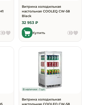
Витрина холодильная
М1
настольная COOLEQ CW-58
Black
32 953 ₽
Купить
В наличии · 1 шт.
Витрина холодильная
85
настольная COOLEQ CW-58