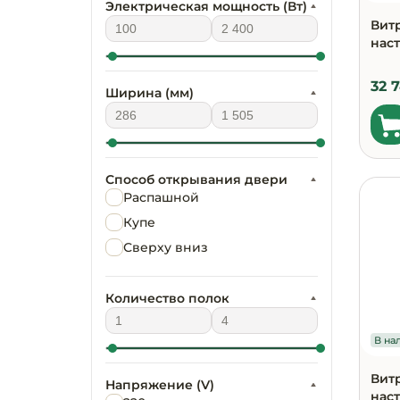
Электрическая мощность (Вт)
Запчасти для
Вит
оборудования
наст
32 
Ширина (мм)
Способ открывания двери
Распашной
Купе
Сверху вниз
Количество полок
В нал
Вит
Напряжение (V)
нас