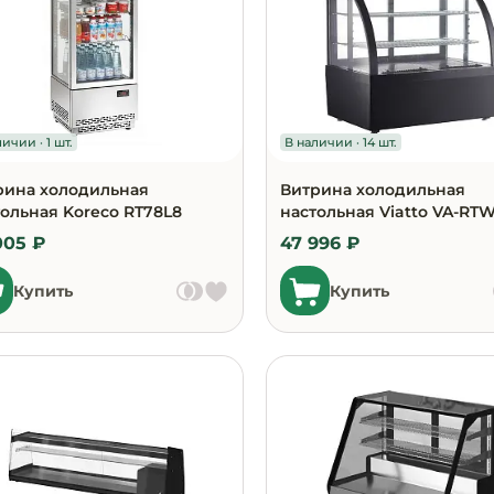
и
ь
ичии · 1 шт.
В наличии · 14 шт.
рина холодильная
Витрина холодильная
ольная Koreco RT78L8
настольная Viatto VA-RTW
005 ₽
47 996 ₽
Купить
Купить
ное