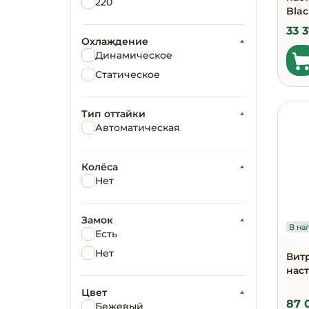
220
Blac
33 
Охлаждение
Динамическое
Статическое
Тип оттайки
Автоматическая
Колёса
Нет
Замок
В нал
Есть
Нет
Вит
нас
Цвет
87 
Бежевый