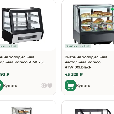
е
ичии · 1 шт.
В наличии · 1 шт.
рина холодильная
Витрина холодильная
тольная Koreco RTW125L
настольная Koreco
RTW100Lblack
293 ₽
45 329 ₽
Купить
Купить