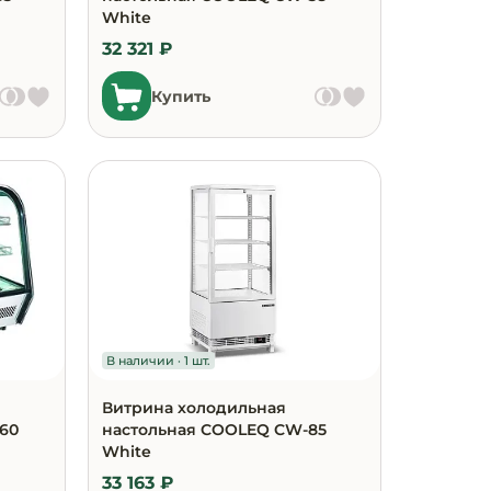
White
32 321 ₽
Купить
В наличии · 1 шт.
Витрина холодильная
60
настольная COOLEQ CW-85
White
33 163 ₽