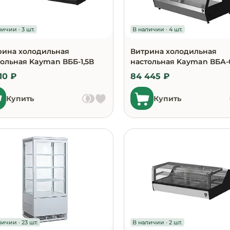
ичии · 3 шт.
В наличии · 4 шт.
рина холодильная
Витрина холодильная
тольная Kayman ВББ-1,5В
настольная Kayman ВБА-
я
10 ₽
84 445 ₽
Купить
Купить
ичии · 23 шт.
В наличии · 2 шт.