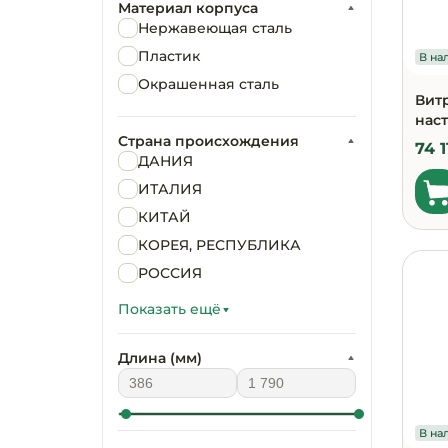
Материал корпуса
Нержавеющая сталь
Оборудование для
Пластик
химчисток и прачечных
В нал
Окрашенная сталь
Вит
Оборудование для
нас
дезинфекции и
Страна происхождения
профессиональная хими
74 1
ДАНИЯ
ИТАЛИЯ
Клининговое
оборудование
КИТАЙ
КОРЕЯ, РЕСПУБЛИКА
Сантехническое
РОССИЯ
оборудование
ФРАНЦИЯ
Показать ещё
Торговое и банковское
оборудование
Длина (мм)
Оснащение гостиниц и
отелей
В нал