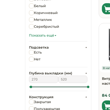
Белый
Коричневый
Металлик
Серебристый
Стальной
Показать ещё
Черный
Черный, серебристый
Подсветка
Есть
Нет
В нал
Глубина выкладки (мм)
Вит
нас
84 
Конструкция
Закрытая
Полузакрытая