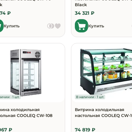
k
Black
374 ₽
34 321 ₽
Купить
Купить
ичии · 1 шт.
В наличии · 1 шт.
рина холодильная
Витрина холодильная
тольная COOLEQ CW-108
настольная COOLEQ CW-1
067 ₽
74 819 ₽