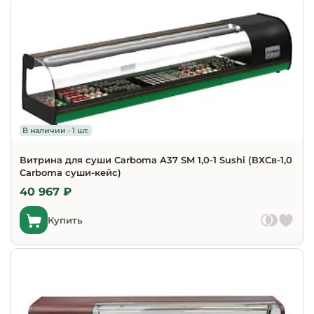
Инвентарь д
Кондитерски
Кухонный ин
Посуда и сто
приборы
В наличии · 1 шт.
Нейтральное
Витрина для суши Carboma A37 SM 1,0-1 Sushi (ВХСв-1,0
Carboma cуши-кейс)
оборудовани
общепита
40 967 ₽
Купить
Линии разда
Упаковочное
оборудовани
Весовое обо