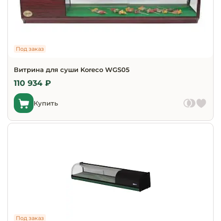
Оборудовани
химчисток и
Под заказ
Оборудовани
дезинфекции
Витрина для суши Koreco WGS05
профессиона
110 934 ₽
Клининговое
Купить
оборудовани
Сантехничес
оборудовани
Торговое и б
оборудовани
Оснащение г
отелей
Под заказ