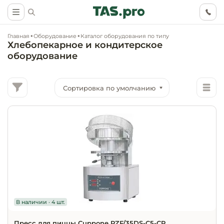
Главная
Оборудование
Каталог оборудования по типу
Хлебопекарное и кондитерское
оборудование
Сортировка по умолчанию
Маркетинговые
Оснащение о
Ритейл (food)
иследования
торговли, ма
супермаркет
Ритейл (non 
Разработка
Холодильное
концепции
Оснащение
оборудовани
Общепит
объекта
непродоволь
магазинов
Тепловое об
Холодильная
В наличии · 4 шт.
Технологическ
промышленн
проектировани
Оснащение
Электромеха
Пресс для пиццы Cuppone PZF/35DS-C5-CP