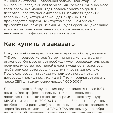
финишной отделки – отдельная задача. Планетарные
миксеры с насадками для взбивания кремов и жирных масс,
глазировочные машины для равномерного покрытия
десертов – все это экономит время и придает изделиям
товарный вид, который важен для витрины. Для
производства пирожных и тортов в большом объеме
пригодятся конвейерные линии, но для средних цехов чаще
всего достаточно качественного пароконвектомата и
нескольких профессиональных миксеров.
Как купить и заказать
Покупка хлебопекарного и кондитерского оборудования в
TAS.pro – процесс, который стоит начать с консультации у
инженера. Он рассчитает необходимую производительность
печи (количество противней в час) и мощность тестомеса,
чтобы они соответствовали вашим пиковым загрузкам.
После согласования заказа менеджер выставляет счет-
договор для юридических лиц и ИП или предлагает оплату
через СБП для физических лиц до 1 000 000 ₽.
Доставка такого оборудования осуществляется после 100%
оплаты. Вес профессиональных печей и тестомесов
достигает нескольких сотен килограммов, поэтому внутри
МКАД при заказе от 70 000 ₽ доставка бесплатна (с учетом
особенностей разгрузки), а в регионы техника отправляется
через Деловые линии или ПЭК. В TAS.pro помогут подобрать
оптимальный транспорт и организуют погрузку на терминал