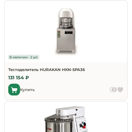
Инвентарь д
Кондитерски
Кухонный ин
Посуда и сто
приборы
В наличии · 2 шт.
Нейтральное
Тестоделитель HURAKAN HKN-SPA36
оборудовани
131 154 ₽
общепита
Купить
Линии разда
Упаковочное
оборудовани
Весовое обо