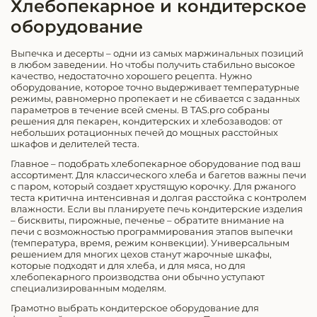
Хлебопекарное и кондитерское
оборудование
Выпечка и десерты – одни из самых маржинальных позиций
в любом заведении. Но чтобы получить стабильно высокое
качество, недостаточно хорошего рецепта. Нужно
оборудование, которое точно выдерживает температурные
режимы, равномерно пропекает и не сбивается с заданных
параметров в течение всей смены. В TAS.pro собраны
решения для пекарен, кондитерских и хлебозаводов: от
небольших ротационных печей до мощных расстойных
шкафов и делителей теста.
Главное – подобрать хлебопекарное оборудование под ваш
ассортимент. Для классического хлеба и багетов важны печи
с паром, который создает хрустящую корочку. Для ржаного
теста критична интенсивная и долгая расстойка с контролем
влажности. Если вы планируете печь кондитерские изделия
– бисквиты, пирожные, печенье – обратите внимание на
печи с возможностью программирования этапов выпечки
(температура, время, режим конвекции). Универсальным
решением для многих цехов станут жарочные шкафы,
которые подходят и для хлеба, и для мяса, но для
хлебопекарного производства они обычно уступают
специализированным моделям.
Грамотно выбрать кондитерское оборудование для