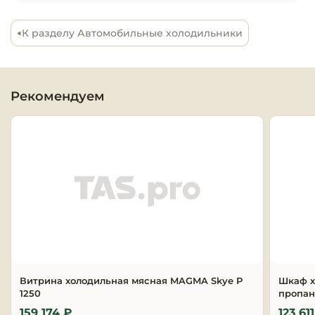
Автоматическая защита разряда аккумулятора 
Оборудовани
машины;

К разделу Автомобильные холодильники
химчисток и
Крышка на магните.
Оборудовани
дезинфекции
Рекомендуем
профессиона
Клининговое
оборудовани
Сантехничес
оборудовани
Торговое и б
оборудовани
Витрина холодильная мясная MAGMA Skye P
Шкаф х
Оснащение г
1250
пропа
отелей
159 174 ₽
123 61