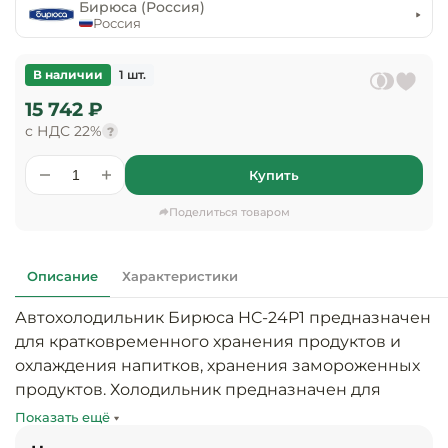
предприяти
Бирюса (Россия)
технологиче
общественно
Россия
Ассортимент и
оборудовани
питания
мерчандайзинг
В наличии
1 шт.
Барное обор
Оснащение
Разработка
15 742 ₽
оборудовани
торгового
с НДС 22%
холодоснабж
?
Кофейное об
оборудования
Купить
Оснащение
Хлебопекарн
Монтаж
гостиничного
кондитерско
оборудования
Поделиться товаром
оборудовани
Оснащение 
производств
Оборудовани
Описание
Характеристики
цехов
фастфуда
Автохолодильник Бирюса HC-24P1 предназначен 
Оснащение
для кратковременного хранения продуктов и 
Посудомоечн
предприяти
оборудовани
охлаждения напитков, хранения замороженных 
бытового
продуктов. Холодильник предназначен для 
обслуживани
Барный инве
использования при температуре окружающего 
Показать ещё
воздуха от +10 до +38 °С.
