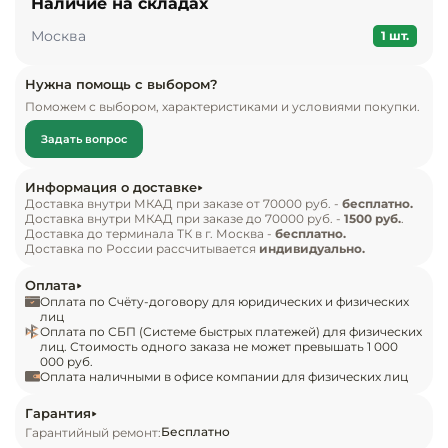
Наличие на складах
Инвентарь д
Москва
Комплект поставки:

1 шт.
Автохолодильник Бирюса HC-24P1;

Кондитерски
Кабель электропитания постоянного тока (12, 24 
Нужна помощь с выбором?
Поможем с выбором, характеристиками и условиями покупки.
В) ;

Кухонный ин
Адаптер переменного тока (220-240 В);

Задать вопрос
Эксплуатационная документация.

Посуда и сто
приборы
Особенности:

Информация о доставке
Цвет Белый;

Доставка внутри МКАД при заказе от 70000 руб. -
бесплатно.
Доставка внутри МКАД при заказе до 70000 руб. -
1500 руб.
.
Нейтральное
При подключении к сети питания постоянного 
Доставка до терминала ТК в г. Москва -
бесплатно.
оборудовани
Доставка по России рассчитывается
индивидуально.
тока определение напряжения питания 
общепита
производится автоматически;

Оплата
Скрытый сенсорный LED дисплей;

Оплата по Счёту-договору для юридических и физических
Линии разда
лиц
Температура в режиме морозильника от -18 до 0 
Оплата по СБП (Системе быстрых платежей) для физических
лиц. Стоимость одного заказа не может превышать 1 000
°C;

000 руб.
Упаковочное
Температура в режиме холодильника от 0 до +20 
Оплата наличными в офисе компании для физических лиц
оборудовани
°C;

Гарантия
Работа от сети/прикуривателя автомобиля/
Бесплатно
Гарантийный ремонт:
Весовое обо
аккумулятора;
