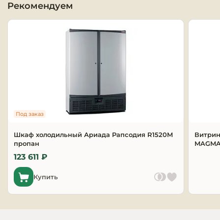
Рекомендуем
Оборудовани
химчисток и
Оборудовани
дезинфекции
профессиона
Клининговое
оборудовани
Под заказ
Сантехничес
Шкаф холодильный Ариада Рапсодия R1520M
Витрин
оборудовани
пропан
MAGMA 
123 611 ₽
Торговое и б
оборудовани
Купить
Оснащение г
отелей