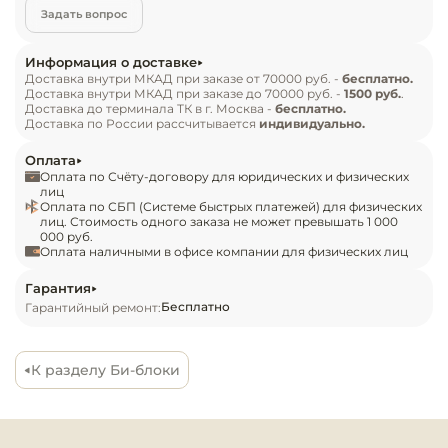
отдельных блоков. Условия эксплуатации при 
Инвентарь д
Задать вопрос
температуре от – 30 (с зимним комплектом) до 
+32°С и относительной влажности от 80 до 40 %. 
Кондитерски
Информация о доставке
Длина соединительных труб до 30 метров.

Доставка внутри МКАД при заказе от 70000 руб. -
бесплатно.
Доставка внутри МКАД при заказе до 70000 руб. -
1500 руб.
.
Доставка до терминала ТК в г. Москва -
бесплатно.
Кухонный ин
Комплект поставки:

Доставка по России рассчитывается
индивидуально.
-Би-блок холодильный Polair BB 2073;

Посуда и сто
Оплата
-Щит управления;

Оплата по Счёту-договору для юридических и физических
приборы
лиц
Оплата по СБП (Системе быстрых платежей) для физических
Особенности

лиц. Стоимость одного заказа не может превышать 1 000
Нейтральное
000 руб.
- Не заправлен хладагентом;

оборудовани
Оплата наличными в офисе компании для физических лиц
- Соединяются между собой в процессе монтажа 
общепита
медными трубками методом пайки;

Гарантия
Бесплатно
Гарантийный ремонт:
- Тип установки внешнего блока – на 
Линии разда
горизонтальные поверхности, внутреннего – 
потолочный;

Упаковочное
К разделу Би-блоки
- Теплообменники трубчатые медно-
оборудовани
алюминиевые;

- ТРВ и Соленоид в комплект поставки не входят.
Весовое обо