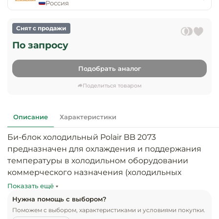
предприяти
Россия
технологиче
общественно
Ассортимент и
оборудовани
питания
мерчандайзинг
Снят с продажи
Барное обор
По запросу
Оснащение
Разработка
оборудовани
торгового
холодоснабж
Кофейное об
оборудования
Подобрать аналог
Поделиться товаром
Оснащение
Хлебопекарн
Монтаж
гостиничного
кондитерско
оборудования
оборудовани
Описание
Характеристики
Оснащение 
производств
Оборудовани
Би-блок холодильный Polair BB 2073 
цехов
фастфуда
предназначен для охлаждения и поддержания 
температуры в холодильном оборудовании 
Оснащение
Посудомоечн
коммерческого назначения (холодильных 
предприяти
оборудовани
камерах, горках). Применяется для создания 
бытового
Показать ещё
обслуживани
необходимой температуры в холодильных 
Нужна помощь с выбором?
Барный инве
камерах объемом более 40 м3. Состоит из 2-х 
Поможем с выбором, характеристиками и условиями покупки.