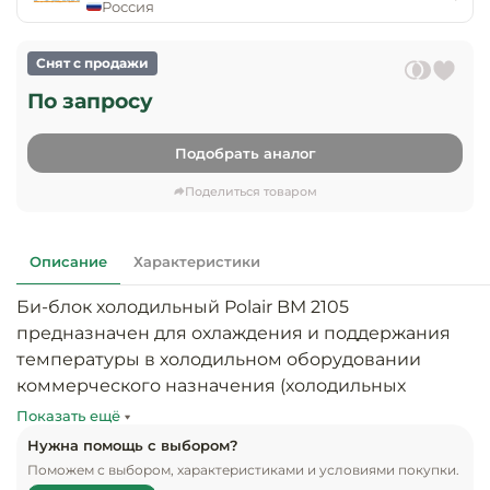
предприяти
Россия
технологиче
общественно
Ассортимент и
оборудовани
питания
мерчандайзинг
Снят с продажи
Барное обор
По запросу
Оснащение
Разработка
оборудовани
торгового
холодоснабж
Кофейное об
оборудования
Подобрать аналог
Поделиться товаром
Оснащение
Хлебопекарн
Монтаж
гостиничного
кондитерско
оборудования
оборудовани
Описание
Характеристики
Оснащение 
производств
Оборудовани
Би-блок холодильный Polair BM 2105 
цехов
фастфуда
предназначен для охлаждения и поддержания 
температуры в холодильном оборудовании 
Оснащение
Посудомоечн
коммерческого назначения (холодильных 
предприяти
оборудовани
камерах, горках). Применяется для создания 
бытового
Показать ещё
обслуживани
необходимой температуры в холодильных 
Нужна помощь с выбором?
Барный инве
камерах объемом более 40 м3. Состоит из 2-х 
Поможем с выбором, характеристиками и условиями покупки.