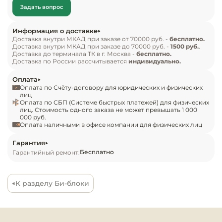
отдельных блоков. Условия эксплуатации при 
Инвентарь д
Задать вопрос
температуре от – 30 (с зимним комплектом) до 
+32°С и относительной влажности от 80 до 40 %. 
Кондитерски
Информация о доставке
Длина соединительных труб до 30 метров.

Доставка внутри МКАД при заказе от 70000 руб. -
бесплатно.
Доставка внутри МКАД при заказе до 70000 руб. -
1500 руб.
.
Доставка до терминала ТК в г. Москва -
бесплатно.
Кухонный ин
Комплект поставки:

Доставка по России рассчитывается
индивидуально.
- Би-блок холодильный Polair BM 2105;

Посуда и сто
Оплата
- Щит управления;

Оплата по Счёту-договору для юридических и физических
приборы
лиц
Оплата по СБП (Системе быстрых платежей) для физических
Особенности

лиц. Стоимость одного заказа не может превышать 1 000
Нейтральное
000 руб.
- Не заправлен хладагентом;

оборудовани
Оплата наличными в офисе компании для физических лиц
- Соединяются между собой в процессе монтажа 
общепита
медными трубками методом пайки;

Гарантия
Бесплатно
Гарантийный ремонт:
- Тип установки внешнего блока – на 
Линии разда
горизонтальные поверхности, внутреннего – 
потолочный;

Упаковочное
К разделу Би-блоки
- Теплообменники трубчатые медно-
оборудовани
алюминиевые;

- ТРВ и Соленоид в комплект поставки не входят.
Весовое обо