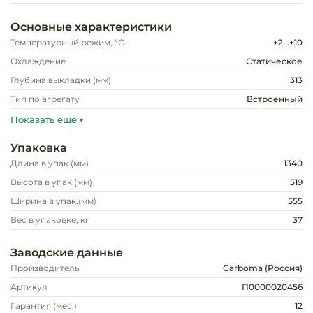
Инвентарь д
Основные характеристики
Кондитерски
Температурный режим, °C
+2...+10
Охлаждение
Статическое
Кухонный ин
Глубина выкладки (мм)
313
Тип по агрегату
Встроенный
Посуда и сто
Показать ещё
приборы
Упаковка
Нейтральное
Длина в упак.(мм)
1340
оборудовани
Высота в упак.(мм)
519
общепита
Ширина в упак.(мм)
555
Вес в упаковке, кг
37
Линии разда
Заводские данные
Упаковочное
Производитель
Carboma (Россия)
оборудовани
Артикул
П0000020456
Весовое обо
Гарантия (мес.)
12