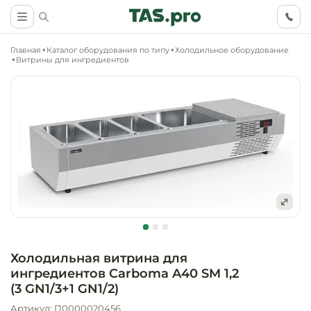
Главная
Каталог оборудования по типу
Холодильное оборудование
Витрины для ингредиентов
Маркетинговые
Оснащение о
Ритейл (food)
иследования
торговли, ма
супермаркет
Ритейл (non 
Разработка
Холодильное
концепции
Оснащение
оборудовани
Общепит
объекта
непродоволь
Холодильная витрина для
магазинов
ингредиентов Carboma A40 SM 1,2
Тепловое об
Холодильная
Технологическ
(3 GN1/3+1 GN1/2)
промышленн
проектировани
Оснащение
Артикул: П0000020456
Электромеха