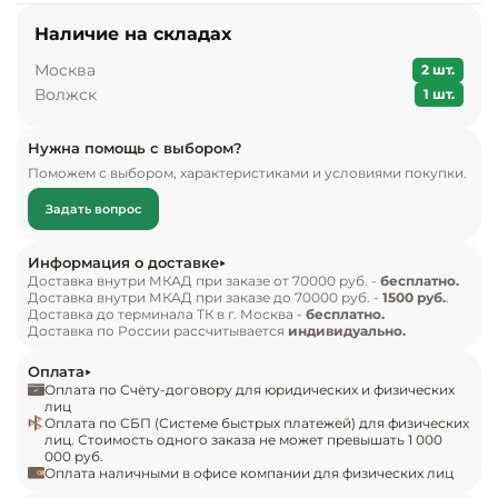
Наличие на складах
Оборудовани
химчисток и
Москва
2 шт.
Волжск
1 шт.
Оборудовани
дезинфекции
Нужна помощь с выбором?
профессиона
Поможем с выбором, характеристиками и условиями покупки.
Задать вопрос
Клининговое
оборудовани
Информация о доставке
Доставка внутри МКАД при заказе от 70000 руб. -
бесплатно.
Сантехничес
Доставка внутри МКАД при заказе до 70000 руб. -
1500 руб.
.
оборудовани
Доставка до терминала ТК в г. Москва -
бесплатно.
Доставка по России рассчитывается
индивидуально.
Торговое и б
Оплата
Оплата по Счёту-договору для юридических и физических
оборудовани
лиц
Оплата по СБП (Системе быстрых платежей) для физических
лиц. Стоимость одного заказа не может превышать 1 000
Оснащение г
000 руб.
отелей
Оплата наличными в офисе компании для физических лиц