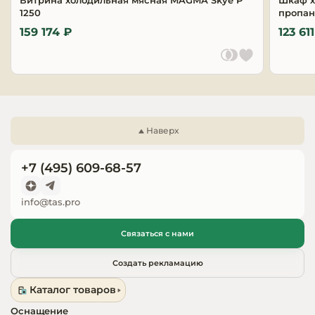
Витрина холодильная мясная MAGMA Skye P
Шкаф х
1250
пропа
159 174 ₽
123 61
Наверх
+7 (495) 609-68-57
info@tas.pro
Связаться с нами
Создать рекламацию
Каталог товаров
Оснащение