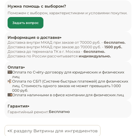
Инвентарь д
использоваться, как самостоятельное изделие, и 
Нужна помощь с выбором?
снабжено регулируемыми ножками-опорами. По 
Поможем с выбором, характеристиками и условиями покупки.
конструктивному исполнению витрина 
Кондитерски
Задать вопрос
холодильная состоит из теплоизолированного 
корпуса со встроенным холодильным модулем. 
Кухонный ин
Информация о доставке
Крышка над холодильным агрегатом выполнена 
Доставка внутри МКАД при заказе от 70000 руб. -
бесплатно.
Доставка внутри МКАД при заказе до 70000 руб. -
1500 руб.
.
в виде горизонтальной площадки и выполняет 
Посуда и сто
Доставка до терминала ТК в г. Москва -
бесплатно.
приборы
роль столешницы для сопутствующих и 
Доставка по России рассчитывается
индивидуально.
вспомогательных предметов. Испаритель 
Оплата
Нейтральное
расположен внутри ванны для гастроёмкостей. В 
Оплата по Счёту-договору для юридических и физических
оборудовани
ванне имеется отверстие для слива конденсата, 
лиц
общепита
Оплата по СБП (Системе быстрых платежей) для физических
который попадает в специальную ёмкость с 
лиц. Стоимость одного заказа не может превышать 1 000
000 руб.
выпаривателем в машинном отделении. Все 
Оплата наличными в офисе компании для физических лиц
Линии разда
элементы корпуса, которые могут соприкасаться 
с продуктами питания, изготовлены из 
Гарантия
Упаковочное
Бесплатно
Гарантийный ремонт:
нержавеющей стали. Для включения и 
оборудовани
настройки параметров витрина снабжена 
выключателем и контроллером.

К разделу Витрины для ингредиентов
Весовое обо