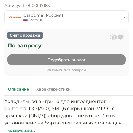
предприяти
технологиче
Артикул: П0000017185
общественно
Ассортимент и
оборудовани
питания
мерчандайзинг
Carboma (Россия)
Россия
Барное обор
Оснащение
Разработка
оборудовани
торгового
Снят с продажи
холодоснабж
Кофейное об
оборудования
По запросу
Оснащение
Хлебопекарн
Монтаж
гостиничного
Подобрать аналог
кондитерско
оборудования
оборудовани
Поделиться товаром
Оснащение 
производств
Оборудовани
цехов
фастфуда
Описание
Характеристики
Оснащение
Холодильная витрина для ингредиентов 
Посудомоечн
предприяти
оборудовани
Carboma IDO (A40) SM 1,6 с крышкой (VT3-G с 
бытового
крышкой (GN1/3)) оборудование может быть 
обслуживани
Барный инве
установлено на борта специальных столов для 
приготовления пиццы, а так же может 
Показать ещё