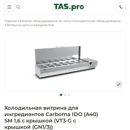
Главная
Каталог оборудования по типу
Холодильное оборудование
Витрины для ингредиентов
Маркетинговые
Оснащение о
Ритейл (food)
иследования
торговли, ма
супермаркет
Ритейл (non 
Разработка
Холодильное
концепции
Оснащение
оборудовани
Общепит
объекта
непродоволь
Холодильная витрина для
магазинов
ингредиентов Carboma IDO (A40)
Тепловое об
Холодильная
Технологическ
SM 1,6 с крышкой (VT3-G с
промышленн
проектировани
Оснащение
крышкой (GN1/3))
Электромеха