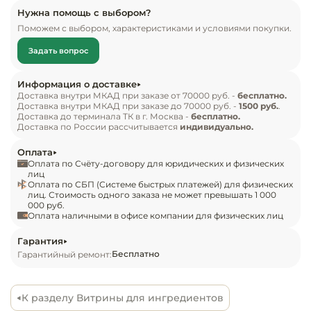
приготовления салатов и пиццы. Может 
Инвентарь д
Нужна помощь с выбором?
использоваться как дополнительный элемент 
Поможем с выбором, характеристиками и условиями покупки.
холодильных столов, столов для пиццы, барных 
Кондитерски
Задать вопрос
стоек и прилавков. Рекомендуется к 
применению в кафе, барах, ресторанах, 
Кухонный ин
Информация о доставке
магазинах, супермаркетах и на других 
Доставка внутри МКАД при заказе от 70000 руб. -
бесплатно.
Доставка внутри МКАД при заказе до 70000 руб. -
1500 руб.
.
предприятиях торговли и общественного 
Посуда и сто
Доставка до терминала ТК в г. Москва -
бесплатно.
питания.

приборы
Доставка по России рассчитывается
индивидуально.
Оплата
Особенности:

Нейтральное
Оплата по Счёту-договору для юридических и физических
оборудовани
Оснащена статической системой охлаждения;

лиц
Оплата по СБП (Системе быстрых платежей) для физических
общепита
Корпус и экспозиционная поверхность 
лиц. Стоимость одного заказа не может превышать 1 000
000 руб.
изготовлены из нержавеющей стали;

Оплата наличными в офисе компании для физических лиц
Линии разда
Крышка - нержавеющая сталь, ручка;

Пенополиуретановая изоляция корпуса 
Гарантия
Упаковочное
Бесплатно
Гарантийный ремонт:
способствует точному поддержанию заданной 
оборудовани
температуры и снижает потребление 
электроэнергии;

К разделу Витрины для ингредиентов
Весовое обо
Электронный блок управления;
