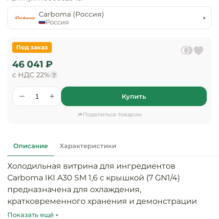
предприяти
технологиче
общественно
Carboma (Россия)
Ассортимент и
оборудовани
питания
Россия
мерчандайзинг
Барное обор
Оснащение
Разработка
Под заказ
оборудовани
торгового
46 041 ₽
холодоснабж
Кофейное об
оборудования
с НДС 22%
?
Оснащение
Хлебопекарн
Монтаж
Купить
гостиничного
кондитерско
оборудования
оборудовани
Поделиться товаром
Оснащение 
производств
Оборудовани
цехов
фастфуда
Описание
Характеристики
Холодильная витрина для ингредиентов 
Оснащение
Посудомоечн
предприяти
оборудовани
Carboma IKI A30 SM 1,6 с крышкой (7 GN1/4) 
бытового
предназначена для охлаждения, 
обслуживани
кратковременного хранения и демонстрации 
Барный инве
готовых блюд и ингредиентов для 
Показать ещё