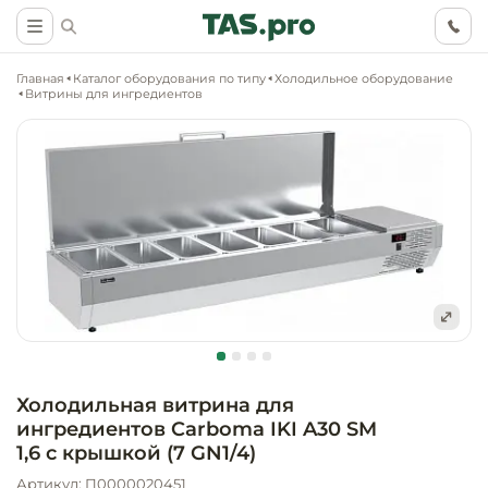
Главная
Каталог оборудования по типу
Холодильное оборудование
Витрины для ингредиентов
Маркетинговые
Оснащение о
Ритейл (food)
иследования
торговли, ма
супермаркет
Ритейл (non 
Разработка
Холодильное
концепции
Оснащение
оборудовани
Общепит
объекта
непродоволь
Холодильная витрина для
магазинов
ингредиентов Carboma IKI A30 SM
Тепловое об
Холодильная
Технологическ
1,6 с крышкой (7 GN1/4)
промышленн
проектировани
Оснащение
Артикул: П0000020451
Электромеха