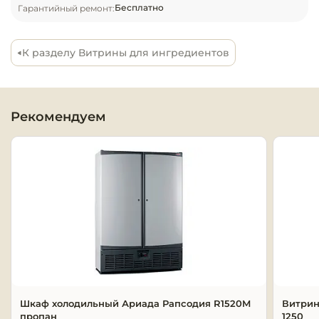
Бесплатно
Гарантийный ремонт:
Оборудовани
химчисток и
К разделу Витрины для ингредиентов
Оборудовани
дезинфекции
профессиона
Рекомендуем
Клининговое
оборудовани
Сантехничес
оборудовани
Торговое и б
оборудовани
Оснащение г
отелей
Шкаф холодильный Ариада Рапсодия R1520M
Витрин
пропан
1250