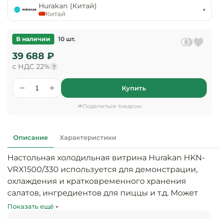
предприяти
Hurakan (Китай)
технологиче
общественно
Китай
Ассортимент и
оборудовани
питания
мерчандайзинг
В наличии
10 шт.
Барное обор
Оснащение
Разработка
39 688 ₽
оборудовани
торгового
холодоснабж
Кофейное об
с НДС 22%
оборудования
?
Купить
Оснащение
Хлебопекарн
Монтаж
гостиничного
кондитерско
оборудования
Поделиться товаром
оборудовани
Оснащение 
производств
Оборудовани
Описание
Характеристики
цехов
фастфуда
Настольная холодильная витрина Hurakan HKN-
Оснащение
Посудомоечн
VRX1500/330 используется для демонстрации, 
предприяти
оборудовани
охлаждения и кратковременного хранения 
бытового
салатов, ингредиентов для пиццы и т.д. Может 
обслуживани
Барный инве
использоваться как вместе со столом для пиццы, 
Показать ещё
так и как отдельная единица холодильного 