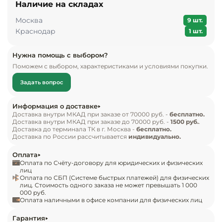
Наличие на складах
Инвентарь д
оборудования.

Москва
9 шт.
Кондитерски
Краснодар
1 шт.
Технические характеристики:

Кухонный ин
Нужна помощь с выбором?
— Температурный режим: +2…+8C

Поможем с выбором, характеристиками и условиями покупки.
— Материал корпуса: нержавеющая сталь

Посуда и сто
— Вместимость: 7 гастроемкостей GN1/4

Задать вопрос
приборы
— Статическое охлаждение
Информация о доставке
Нейтральное
Доставка внутри МКАД при заказе от 70000 руб. -
бесплатно.
Доставка внутри МКАД при заказе до 70000 руб. -
1500 руб.
.
оборудовани
Доставка до терминала ТК в г. Москва -
бесплатно.
общепита
Доставка по России рассчитывается
индивидуально.
Оплата
Линии разда
Оплата по Счёту-договору для юридических и физических
лиц
Оплата по СБП (Системе быстрых платежей) для физических
Упаковочное
лиц. Стоимость одного заказа не может превышать 1 000
оборудовани
000 руб.
Оплата наличными в офисе компании для физических лиц
Весовое обо
Гарантия