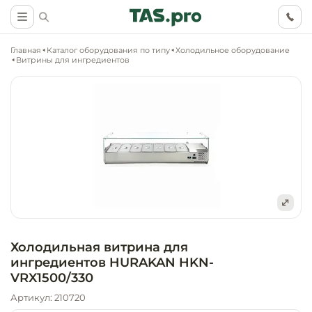
Главная
Каталог оборудования по типу
Холодильное оборудование
Витрины для ингредиентов
Маркетинговые
Оснащение о
Ритейл (food)
иследования
торговли, ма
супермаркет
Ритейл (non 
Разработка
Холодильное
концепции
Оснащение
оборудовани
Общепит
Холодильная витрина для
объекта
непродоволь
ингредиентов HURAKAN HKN-
магазинов
Тепловое об
VRX1500/330
Холодильная
Технологическ
промышленн
Артикул: 210720
проектировани
Оснащение
Электромеха