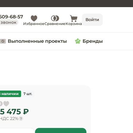
 609-68-57
Войти
 звонок
Избранное
Сравнение
Корзина
Выполненные проекты
Бренды
В наличии
7 шт.
5 475 ₽
 НДС 22%
?