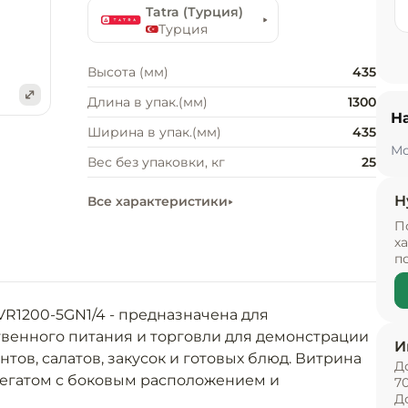
Tatra (Турция)
Турция
Высота (мм)
435
Длина в упак.(мм)
1300
Н
е
Ширина в упак.(мм)
435
Мо
Вес без упаковки, кг
25
Н
Все характеристики
П
х
п
VR1200-5GN1/4 - предназначена для 
венного питания и торговли для демонстрации 
И
ов, салатов, закусок и готовых блюд. Витрина 
Д
гатом с боковым расположением и 
7
Д