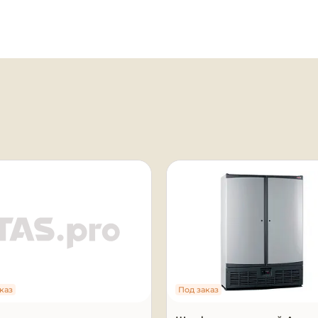
я
каз
Под заказ