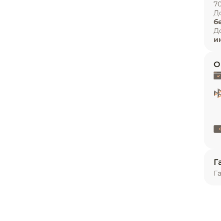
7
и
Д
б
ь
Д
ы от +2 до +8 °С;

и
дусмотрен цифровой термостат;

и и имеет стеклянный козырек;

О


1/4 с максимальной глубиной 150 мм;

вки;

ладагент R600a;

золяция толщиной 35 мм эффективно 
амым сокращая энергопотребление;

 температуре окружающей среды до +32 °С.
Г
Г
ное