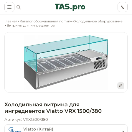
Главная
Каталог оборудования по типу
Холодильное оборудование
Витрины для ингредиентов
Маркетинговые
Оснащение о
Ритейл (food)
иследования
торговли, ма
супермаркет
Ритейл (non 
Разработка
Холодильное
концепции
Оснащение
оборудовани
Общепит
Холодильная витрина для
объекта
непродоволь
ингредиентов Viatto VRX 1500/380
магазинов
Тепловое об
Холодильная
Артикул: VRX1500/380
Технологическ
промышленн
проектировани
Оснащение
Viatto (Китай)
Электромеха