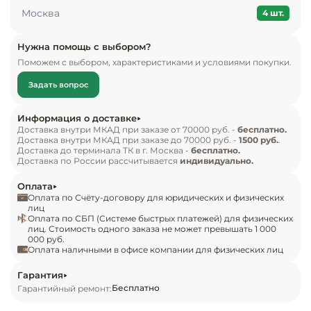
Инвентарь д
Москва
его установливать на прилавок или барную 
4 шт.
стойку. Аппарат прекрасно подходит для 
Кондитерски
применения в пиццериях, кондитерских, 
Нужна помощь с выбором?
Поможем с выбором, характеристиками и условиями покупки.
магазина, прочих заведениях общественного 
Кухонный ин
питания и торговли.

Задать вопрос
Посуда и сто
Корпус витрины выполнен из нержавеющей 
Информация о доставке
приборы
стали, верхняя часть произведена из прямого 
Доставка внутри МКАД при заказе от 70000 руб. -
бесплатно.
Доставка внутри МКАД при заказе до 70000 руб. -
1500 руб.
.
стекла. Благодаря встроенной статической 
Доставка до терминала ТК в г. Москва -
бесплатно.
Нейтральное
Доставка по России рассчитывается
индивидуально.
системе охлаждения и термостату 
оборудовани
поддерживается температура в диапазоне от +2 
общепита
Оплата
до +8 градусов. Внутреннее пространство 
Оплата по Счёту-договору для юридических и физических
лиц
витрины рассчитано на установку 5 
Оплата по СБП (Системе быстрых платежей) для физических
Линии разда
лиц. Стоимость одного заказа не может превышать 1 000
гастроемкостей типа GN1/3 и 1 гастроемкости 
000 руб.
типа GN1/2.

Оплата наличными в офисе компании для физических лиц
Упаковочное
оборудовани
Гарантия
Комплект поставки

Бесплатно
Гарантийный ремонт:
Витрина для ингредиентов Viatto VRX 1500/380;

Весовое обо