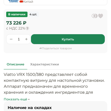
предприяти
Китай
технологиче
общественно
Ассортимент и
оборудовани
питания
мерчандайзинг
В наличии
4 шт.
Барное обор
73 226 ₽
Оснащение
Разработка
оборудовани
с НДС 22%
?
торгового
холодоснабж
Кофейное об
оборудования
Купить
Оснащение
Хлебопекарн
Монтаж
Поделиться товаром
гостиничного
кондитерско
оборудования
оборудовани
Оснащение 
Описание
Характеристики
производств
Оборудовани
цехов
фастфуда
Viatto VRX 1500/380 представляет собой 
компактную витрину для настольной установки. 
Оснащение
Посудомоечн
Аппарат предназначен для временного 
предприяти
оборудовани
хранения и охлаждения ингредиентов для 
бытового
салатов, пиццы и прочей подобной продукции.

обслуживани
Показать ещё
Барный инве
Наличие на складах
Компактные габариты оборудования позволяют 