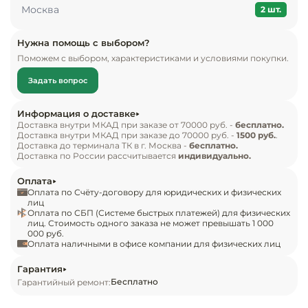
Инвентарь д
Москва
• объем 180 л
2 шт.
Кондитерски
Нужна помощь с выбором?
Поможем с выбором, характеристиками и условиями покупки.
Кухонный ин
Задать вопрос
Посуда и сто
Информация о доставке
приборы
Доставка внутри МКАД при заказе от 70000 руб. -
бесплатно.
Доставка внутри МКАД при заказе до 70000 руб. -
1500 руб.
.
Доставка до терминала ТК в г. Москва -
бесплатно.
Доставка по России рассчитывается
индивидуально.
Нейтральное
оборудовани
Оплата
общепита
Оплата по Счёту-договору для юридических и физических
лиц
Оплата по СБП (Системе быстрых платежей) для физических
Линии разда
лиц. Стоимость одного заказа не может превышать 1 000
000 руб.
Оплата наличными в офисе компании для физических лиц
Упаковочное
оборудовани
Гарантия
Бесплатно
Гарантийный ремонт:
Весовое обо