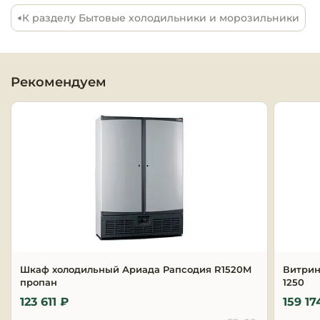
К разделу Бытовые холодильники и морозильники
Оборудовани
химчисток и
Оборудовани
Рекомендуем
дезинфекции
профессиона
Клининговое
оборудовани
Сантехничес
оборудовани
Торговое и б
оборудовани
Шкаф холодильный Ариада Рапсодия R1520M
Витрин
пропан
1250
Оснащение г
отелей
123 611 ₽
159 17