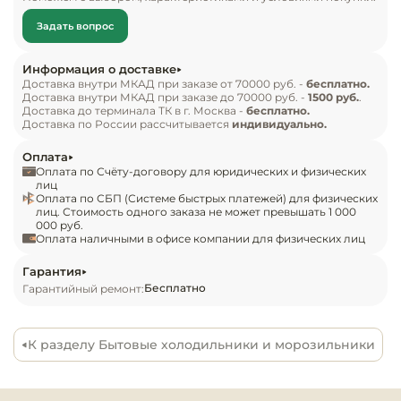
Инвентарь д
• класс энергоэффективности А+

Задать вопрос
• габариты 49,3х47,4х44,6 см
Кондитерски
Информация о доставке
Доставка внутри МКАД при заказе от 70000 руб. -
бесплатно.
Доставка внутри МКАД при заказе до 70000 руб. -
1500 руб.
Кухонный ин
.
Доставка до терминала ТК в г. Москва -
бесплатно.
Доставка по России рассчитывается
индивидуально.
Посуда и сто
Оплата
приборы
Оплата по Счёту-договору для юридических и физических
лиц
Оплата по СБП (Системе быстрых платежей) для физических
Нейтральное
лиц. Стоимость одного заказа не может превышать 1 000
оборудовани
000 руб.
Оплата наличными в офисе компании для физических лиц
общепита
Гарантия
Линии разда
Бесплатно
Гарантийный ремонт:
Упаковочное
К разделу Бытовые холодильники и морозильники
оборудовани
Весовое обо