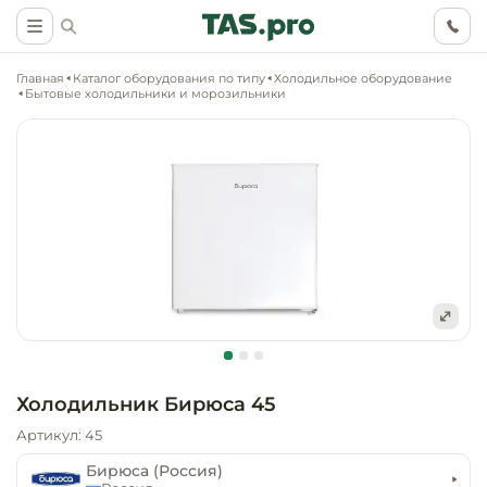
Главная
Каталог оборудования по типу
Холодильное оборудование
Бытовые холодильники и морозильники
Маркетинговые
Оснащение о
Ритейл (food)
иследования
торговли, ма
супермаркет
Ритейл (non 
Разработка
Холодильное
концепции
Оснащение
оборудовани
Общепит
объекта
непродоволь
Холодильник Бирюса 45
магазинов
Тепловое об
Холодильная
Артикул: 45
Технологическ
промышленн
проектировани
Оснащение
Бирюса (Россия)
Электромеха