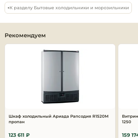
К разделу Бытовые холодильники и морозильники
Оборудовани
химчисток и
Оборудовани
Рекомендуем
дезинфекции
профессиона
Клининговое
оборудовани
Сантехничес
оборудовани
Торговое и б
оборудовани
Шкаф холодильный Ариада Рапсодия R1520M
Витрин
пропан
1250
Оснащение г
отелей
123 611 ₽
159 17