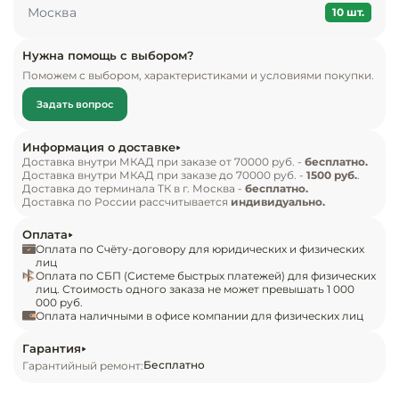
Инвентарь д
Москва
• габариты 87x48x60,5 см

10 шт.
• объем 115/115/ л
Кондитерски
Нужна помощь с выбором?
Поможем с выбором, характеристиками и условиями покупки.
Кухонный ин
Задать вопрос
Посуда и сто
Информация о доставке
приборы
Доставка внутри МКАД при заказе от 70000 руб. -
бесплатно.
Доставка внутри МКАД при заказе до 70000 руб. -
1500 руб.
.
Доставка до терминала ТК в г. Москва -
бесплатно.
Доставка по России рассчитывается
индивидуально.
Нейтральное
оборудовани
Оплата
общепита
Оплата по Счёту-договору для юридических и физических
лиц
Оплата по СБП (Системе быстрых платежей) для физических
Линии разда
лиц. Стоимость одного заказа не может превышать 1 000
000 руб.
Оплата наличными в офисе компании для физических лиц
Упаковочное
оборудовани
Гарантия
Бесплатно
Гарантийный ремонт:
Весовое обо