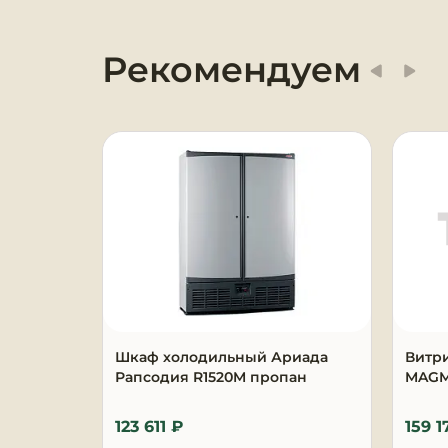
Оборудование для
химчисток и прачечных
Рекомендуем
Оборудование для
дезинфекции и
профессиональная хими
Клининговое
оборудование
Сантехническое
оборудование
Торговое и банковское
оборудование
Шкаф холодильный Ариада
Витр
Рапсодия R1520M пропан
MAGMA
Оснащение гостиниц и
отелей
123 611 ₽
159 1