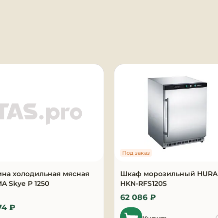
я
Под заказ
ина холодильная мясная
Шкаф морозильный HUR
 Skye P 1250
HKN-RFS120S
62 086 ₽
74 ₽