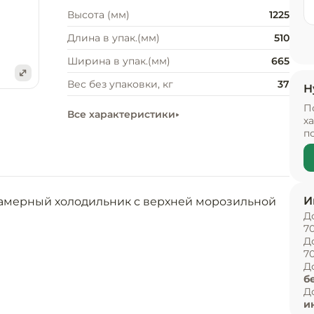
Высота (мм)
1225
Длина в упак.(мм)
510
Ширина в упак.(мм)
665
Вес без упаковки, кг
37
Н
е
П
Все характеристики
х
п
И
камерный холодильник с верхней морозильной 
Д
7
Д
7
Д
б
Д
и