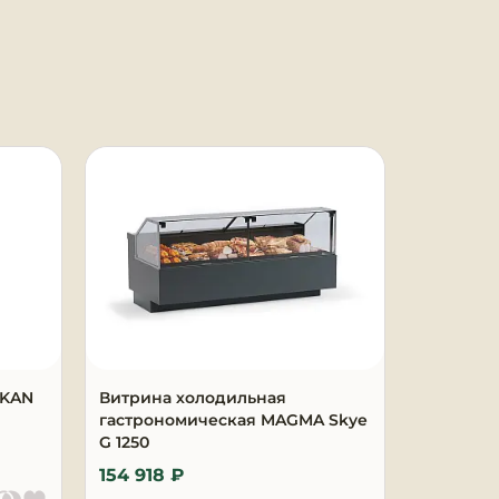
AKAN
Витрина холодильная
Витрина
гастрономическая MAGMA Skye
MAGMA Sk
G 1250
154 918 ₽
229 398