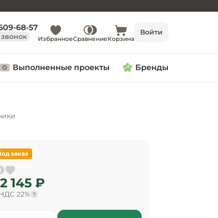
 609-68-57
Войти
 звонок
Избранное
Сравнение
Корзина
Выполненные проекты
Бренды
ники
Под заказ
2 145 ₽
 НДС 22%
?