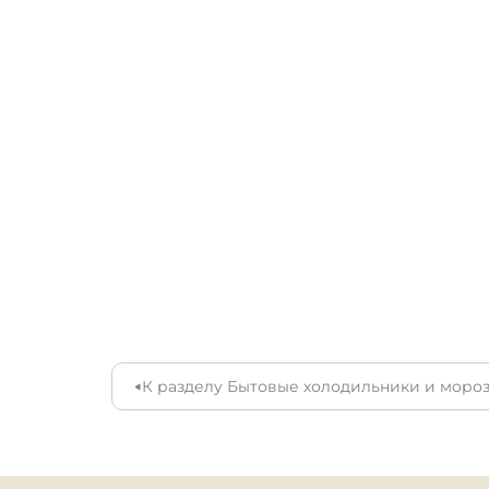
• габариты 122,5x48x60,5 см

Инвентарь для пиццери
• объем 150/115/35 л
Кондитерский инвентар
Кухонный инвентарь
Посуда и столовые
приборы
Нейтральное
оборудование для
общепита
Линии раздачи
К разделу Бытовые холодильники и моро
Упаковочное и фасовоч
оборудование
Весовое оборудование