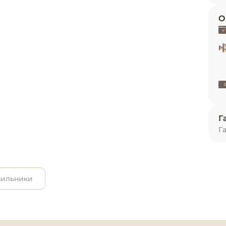
и
О
ь
Г
Г
зильники
ное