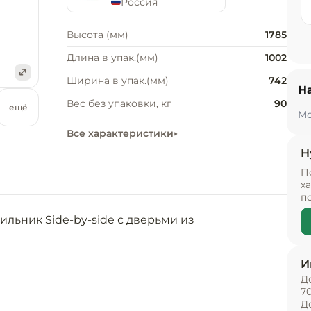
Россия
Высота (мм)
1785
Длина в упак.(мм)
1002
Ширина в упак.(мм)
742
Н
е
Вес без упаковки, кг
90
ещё
Мо
Все характеристики
Н
П
х
п
льник Side-by-side с дверьми из 
И
Д
и вентилятор

7
Д