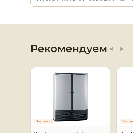
К разделу Бытовые холодильники и моро
Оборудование для
химчисток и прачечных
Оборудование для
дезинфекции и
профессиональная хими
Рекомендуем
Клининговое
оборудование
Сантехническое
оборудование
Торговое и банковское
оборудование
Оснащение гостиниц и
Под заказ
Под за
отелей