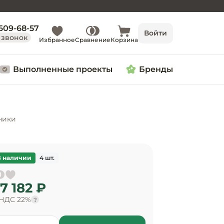
 609-68-57
Войти
 звонок
Избранное
Сравнение
Корзина
Выполненные проекты
Бренды
ники
В наличии
4 шт.
7 182 ₽
 НДС 22%
?