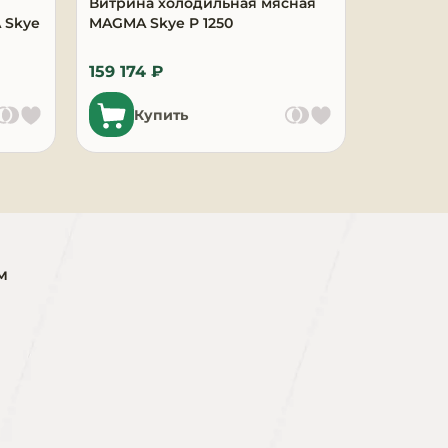
Витрина холодильная мясная
Морозил
 Skye
MAGMA Skye P 1250
115КХ
159 174 ₽
15 431 ₽
Купить
м