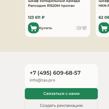
Шкаф холодильный Ариада
Шкаф
Запчасти для
Рапсодия R1520M пропан
HKN-
оборудования
123 611 ₽
62 0
Купить
+7 (495) 609-68-57
info@tas.pro
Связаться с нами
Создать рекламацию