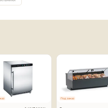
зильники
я
каз
Под заказ