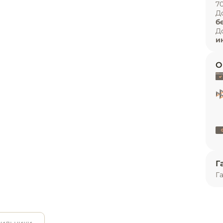
7
и
Д
в Multi Air Flow

б
ь
Д
и
О
Г
Г
ное