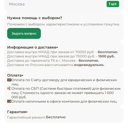
Инвентарь д
Москва
• габариты 176,5x89,7x70,6 см

1 шт.
• объем 587/335/175 л
Кондитерски
Нужна помощь с выбором?
Поможем с выбором, характеристиками и условиями покупки.
Кухонный ин
Задать вопрос
Посуда и сто
Информация о доставке
приборы
Доставка внутри МКАД при заказе от 70000 руб. -
бесплатно.
Доставка внутри МКАД при заказе до 70000 руб. -
1500 руб.
.
Доставка до терминала ТК в г. Москва -
бесплатно.
Доставка по России рассчитывается
индивидуально.
Нейтральное
оборудовани
Оплата
общепита
Оплата по Счёту-договору для юридических и физических
лиц
Оплата по СБП (Системе быстрых платежей) для физических
Линии разда
лиц. Стоимость одного заказа не может превышать 1 000
000 руб.
Оплата наличными в офисе компании для физических лиц
Упаковочное
оборудовани
Гарантия
Бесплатно
Гарантийный ремонт:
Весовое обо