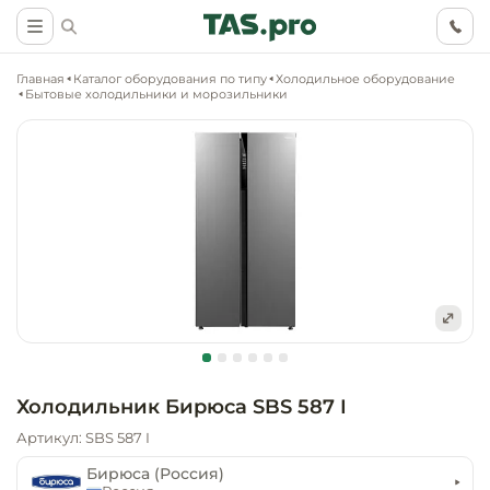
Главная
Каталог оборудования по типу
Холодильное оборудование
Бытовые холодильники и морозильники
Маркетинговые
Оснащение о
Ритейл (food)
иследования
торговли, ма
супермаркет
Ритейл (non 
Разработка
Холодильное
концепции
Оснащение
оборудовани
Общепит
объекта
непродоволь
Холодильник Бирюса SBS 587 I
магазинов
Тепловое об
Холодильная
Артикул: SBS 587 I
Технологическ
промышленн
проектировани
Оснащение
Бирюса (Россия)
Электромеха