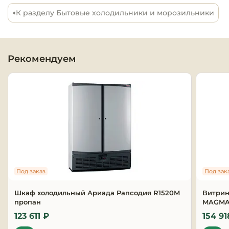
К разделу Бытовые холодильники и морозильники
Оборудовани
химчисток и
Оборудовани
Рекомендуем
дезинфекции
профессиона
Клининговое
оборудовани
Сантехничес
оборудовани
Торговое и б
Под заказ
Под зак
оборудовани
Шкаф холодильный Ариада Рапсодия R1520M
Витрин
пропан
MAGMA 
Оснащение г
отелей
123 611 ₽
154 91