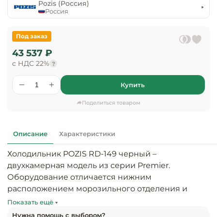
предприяти
Pozis (Россия)
технологиче
общественно
Россия
Ассортимент и
оборудовани
питания
мерчандайзинг
Под заказ
Барное обор
Оснащение
Разработка
43 537 ₽
оборудовани
торгового
с НДС 22%
холодоснабж
?
Кофейное об
оборудования
Купить
Оснащение
Хлебопекарн
Монтаж
гостиничного
кондитерско
оборудования
Поделиться товаром
оборудовани
Оснащение 
производств
Оборудовани
Описание
Характеристики
цехов
фастфуда
Холодильник POZIS RD-149 черный – 
Оснащение
двухкамерная модель из серии Premier. 
Посудомоечн
предприяти
оборудовани
Оборудование отличается нижним 
бытового
расположением морозильного отделения и 
обслуживани
Барный инве
большим объемом холодильного отсека.

Показать ещё
Нужна помощь с выбором?