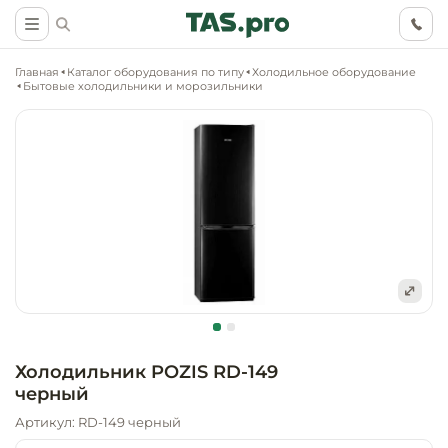
Главная
Каталог оборудования по типу
Холодильное оборудование
Бытовые холодильники и морозильники
Маркетинговые
Оснащение о
Ритейл (food)
иследования
торговли, ма
супермаркет
Ритейл (non 
Разработка
Холодильное
концепции
Оснащение
оборудовани
Общепит
объекта
непродоволь
Холодильник POZIS RD-149
магазинов
черный
Тепловое об
Холодильная
Технологическ
промышленн
Артикул: RD-149 черный
проектировани
Оснащение
Электромеха