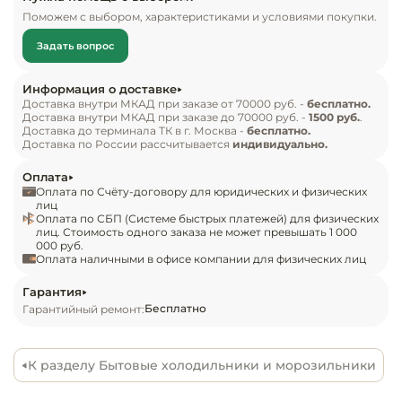
Инвентарь д
Внешний вид и конструкция

Поможем с выбором, характеристиками и условиями покупки.
Холодильник закрывается дверцами с правым 
Задать вопрос
навешиванием и интегрированными в торцы 
Кондитерски
ручками. В холодильном отсеке расположены 3 
Информация о доставке
полки из ударопрочного стекла с возможностью 
Кухонный ин
Доставка внутри МКАД при заказе от 70000 руб. -
бесплатно.
Доставка внутри МКАД при заказе до 70000 руб. -
1500 руб.
.
перемещения по высоте, 2 большие 
Доставка до терминала ТК в г. Москва -
бесплатно.
пластиковые емкости для овощей и фруктов, 
Посуда и сто
Доставка по России рассчитывается
индивидуально.
приборы
предусмотрено светодиодное освещение. 4 
Оплата
полки-барьеры на двери также выполнены из 
Оплата по Счёту-договору для юридических и физических
Нейтральное
прозрачного пластика. В морозильнике 
лиц
Оплата по СБП (Системе быстрых платежей) для физических
оборудовани
размещаются 3 объемных пластиковых ящика и 
лиц. Стоимость одного заказа не может превышать 1 000
общепита
000 руб.
лоток для замораживания ягод.

Оплата наличными в офисе компании для физических лиц
Линии разда
Каждое отделение работает от отдельного 
Гарантия
Бесплатно
Гарантийный ремонт:
компрессора. Панель управления расположена 
Упаковочное
на верхней торцевой стороне внутри 
оборудовани
холодильного отделения.

К разделу Бытовые холодильники и морозильники
Весовое обо
Особенности
