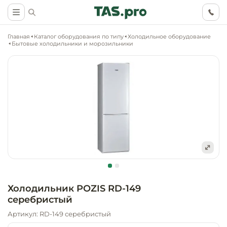
Главная
Каталог оборудования по типу
Холодильное оборудование
Бытовые холодильники и морозильники
Маркетинговые
Оснащение о
Ритейл (food)
иследования
торговли, ма
супермаркет
Ритейл (non 
Разработка
Холодильное
концепции
Оснащение
оборудовани
Общепит
объекта
непродоволь
Холодильник POZIS RD-149
магазинов
серебристый
Тепловое об
Холодильная
Технологическ
промышленн
Артикул: RD-149 серебристый
проектировани
Оснащение
Электромеха