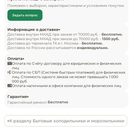
Инвентарь д
Внешний вид и конструкция

Поможем с выбором, характеристиками и условиями покупки.
Холодильник закрывается дверцами с правым 
Задать вопрос
навешиванием и интегрированными в торцы 
Кондитерски
ручками. В холодильном отсеке расположены 3 
Информация о доставке
полки из ударопрочного стекла с возможностью 
Кухонный ин
Доставка внутри МКАД при заказе от 70000 руб. -
бесплатно.
Доставка внутри МКАД при заказе до 70000 руб. -
1500 руб.
.
перемещения по высоте, 2 большие 
Доставка до терминала ТК в г. Москва -
бесплатно.
пластиковые емкости для овощей и фруктов, 
Посуда и сто
Доставка по России рассчитывается
индивидуально.
приборы
предусмотрено светодиодное освещение. 4 
Оплата
полки-барьеры на двери также выполнены из 
Оплата по Счёту-договору для юридических и физических
Нейтральное
прозрачного пластика. В морозильнике 
лиц
Оплата по СБП (Системе быстрых платежей) для физических
оборудовани
размещаются 3 объемных пластиковых ящика и 
лиц. Стоимость одного заказа не может превышать 1 000
общепита
000 руб.
лоток для замораживания ягод.

Оплата наличными в офисе компании для физических лиц
Линии разда
Каждое отделение работает от отдельного 
Гарантия
Бесплатно
Гарантийный ремонт:
компрессора. Панель управления расположена 
Упаковочное
на верхней торцевой стороне внутри 
оборудовани
холодильного отделения.

К разделу Бытовые холодильники и морозильники
Весовое обо
Особенности
