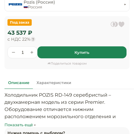
предприяти
Pozis (Россия)
технологиче
общественно
Россия
Ассортимент и
оборудовани
питания
мерчандайзинг
Под заказ
Барное обор
Оснащение
Разработка
43 537 ₽
оборудовани
торгового
с НДС 22%
холодоснабж
?
Кофейное об
оборудования
Купить
Оснащение
Хлебопекарн
Монтаж
гостиничного
кондитерско
оборудования
Поделиться товаром
оборудовани
Оснащение 
производств
Оборудовани
Описание
Характеристики
цехов
фастфуда
Холодильник POZIS RD-149 серебристый – 
Оснащение
двухкамерная модель из серии Premier. 
Посудомоечн
предприяти
оборудовани
Оборудование отличается нижним 
бытового
расположением морозильного отделения и 
обслуживани
Барный инве
большим объемом холодильного отсека.

Показать ещё
Нужна помощь с выбором?