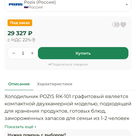
предприяти
Pozis (Россия)
технологиче
общественно
Россия
Ассортимент и
оборудовани
питания
мерчандайзинг
Под заказ
Барное обор
Оснащение
Разработка
29 327 ₽
оборудовани
торгового
с НДС 22%
холодоснабж
?
Кофейное об
оборудования
Купить
Оснащение
Хлебопекарн
Монтаж
гостиничного
кондитерско
оборудования
Поделиться товаром
оборудовани
Оснащение 
производств
Оборудовани
Описание
Характеристики
цехов
фастфуда
Холодильник POZIS RK-101 графитовый является 
Оснащение
компактной двухкамерной моделью, подходящей 
Посудомоечн
предприяти
оборудовани
для хранения продуктов, готовых блюд, 
бытового
замороженных запасов для семьи из 1-2 человек 
обслуживани
Барный инве
на небольшой кухне.

Показать ещё
Нужна помощь с выбором?