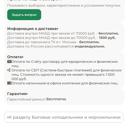
Инвентарь д
Внешний вид и конструкция

Поможем с выбором, характеристиками и условиями покупки.
Корпус холодильника выполнен на 
Задать вопрос
регулируемых по высоте ножках. В верхнем 
Кондитерски
холодильном отделении расположены 3 полки 
Информация о доставке
из ударопрочного стекла с возможностью 
Кухонный ин
Доставка внутри МКАД при заказе от 70000 руб. -
бесплатно.
Доставка внутри МКАД при заказе до 70000 руб. -
1500 руб.
.
перемещения по высоте, 2 больших пластиковых 
Доставка до терминала ТК в г. Москва -
бесплатно.
сосуда для овощей и фруктов. На двери 
Посуда и сто
Доставка по России рассчитывается
индивидуально.
приборы
установлены 3 полки-барьера из прозрачного 
Оплата
пластика. В морозильной камере размещаются 2 
Оплата по Счёту-договору для юридических и физических
Нейтральное
объемные пластиковые корзины. Оба отделения 
лиц
Оплата по СБП (Системе быстрых платежей) для физических
оборудовани
закрываются дверцами с правым навешиванием 
лиц. Стоимость одного заказа не может превышать 1 000
общепита
000 руб.
и интегрированными в торцы ручками. 
Оплата наличными в офисе компании для физических лиц
Содержимое камер охлаждается 
Линии разда
компрессорным агрегатом. Поворотный 
Гарантия
Бесплатно
Гарантийный ремонт:
регулятор температуры и индикаторы работы 
Упаковочное
расположены на верхней торцевой стороне 
оборудовани
внутри холодильного отделения.

К разделу Бытовые холодильники и морозильники
Весовое обо
Особенности
