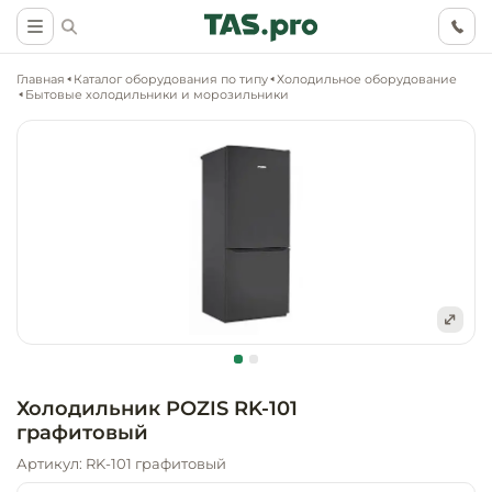
Главная
Каталог оборудования по типу
Холодильное оборудование
Бытовые холодильники и морозильники
Маркетинговые
Оснащение о
Ритейл (food)
иследования
торговли, ма
супермаркет
Ритейл (non 
Разработка
Холодильное
концепции
Оснащение
оборудовани
Общепит
объекта
непродоволь
Холодильник POZIS RK-101
магазинов
графитовый
Тепловое об
Холодильная
Технологическ
промышленн
Артикул: RK-101 графитовый
проектировани
Оснащение
Электромеха