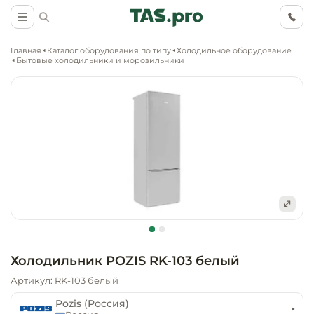
Главная
Каталог оборудования по типу
Холодильное оборудование
Бытовые холодильники и морозильники
Маркетинговые
Оснащение о
Ритейл (food)
иследования
торговли, ма
супермаркет
Ритейл (non 
Разработка
Холодильное
концепции
Оснащение
оборудовани
Общепит
объекта
непродоволь
Холодильник POZIS RK-103 белый
магазинов
Тепловое об
Холодильная
Артикул: RK-103 белый
Технологическ
промышленн
проектировани
Оснащение
Pozis (Россия)
Электромеха