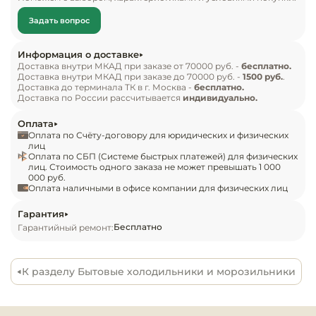
Инвентарь д
время работы.

Задать вопрос
Кондитерски
Полки, выполненные из ударопрочного стекла, 
Информация о доставке
способны выдерживать нагрузку до 40 кг. Полки 
Доставка внутри МКАД при заказе от 70000 руб. -
бесплатно.
Доставка внутри МКАД при заказе до 70000 руб. -
1500 руб.
Кухонный ин
.
можно без особых усилий переставлять по 
Доставка до терминала ТК в г. Москва -
бесплатно.
высоте. Это позволяет располагать продукты 
Доставка по России рассчитывается
индивидуально.
самого разного размера.

Посуда и сто
Оплата
приборы
Оплата по Счёту-договору для юридических и физических
Характеристики

лиц
Оплата по СБП (Системе быстрых платежей) для физических
Нейтральное
Главные характеристики холодильника:

лиц. Стоимость одного заказа не может превышать 1 000
оборудовани
000 руб.
Оплата наличными в офисе компании для физических лиц
общепита
электромеханическое управление,

общий объем – 340 л (холодильное отделение – 
Гарантия
Линии разда
Бесплатно
Гарантийный ремонт:
260 л, морозильник – 80 л),

тип ручки – скрытый,

Упаковочное
двери перенавешиваемого вида,

К разделу Бытовые холодильники и морозильники
оборудовани
число полок в холодильной камере – 4,

поддерживаемая температура в холодильном 
Весовое обо
отделении – от 0 до +10 °C,
