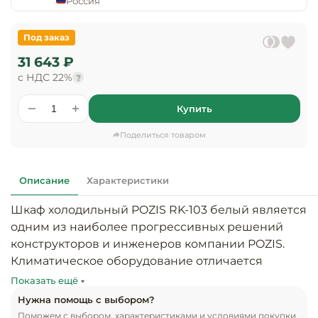
Россия
предприяти
технологиче
общественно
Ассортимент и
оборудовани
питания
мерчандайзинг
Под заказ
31 643 ₽
Барное обор
Оснащение
Разработка
с НДС 22%
?
оборудовани
торгового
холодоснабж
Кофейное об
оборудования
Купить
Оснащение
Хлебопекарн
Монтаж
Поделиться товаром
гостиничного
кондитерско
оборудования
оборудовани
Оснащение 
Описание
Характеристики
производств
Оборудовани
цехов
фастфуда
Шкаф холодильный POZIS RK-103 белый является 
одним из наиболее прогрессивных решений 
Оснащение
Посудомоечн
конструкторов и инженеров компании POZIS. 
предприяти
оборудовани
Климатическое оборудование отличается 
бытового
элегантным дизайнерским исполнением, 
Показать ещё
обслуживани
Барный инве
значительной вместимостью, безупречным 
Нужна помощь с выбором?
уровнем эргономичности и бесшумностью во 
Поможем с выбором, характеристиками и условиями покупки.