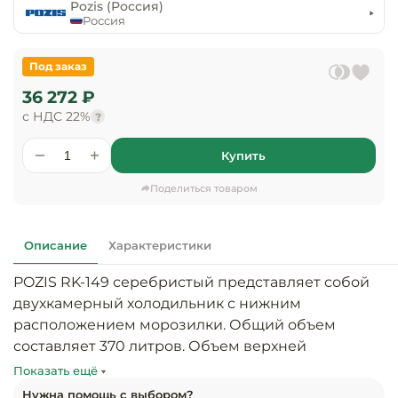
предприяти
Pozis (Россия)
технологиче
общественно
Россия
Ассортимент и
оборудовани
питания
мерчандайзинг
Под заказ
Барное обор
Оснащение
Разработка
36 272 ₽
оборудовани
торгового
с НДС 22%
холодоснабж
?
Кофейное об
оборудования
Купить
Оснащение
Хлебопекарн
Монтаж
гостиничного
кондитерско
оборудования
Поделиться товаром
оборудовани
Оснащение 
производств
Оборудовани
Описание
Характеристики
цехов
фастфуда
POZIS RK-149 серебристый представляет собой 
Оснащение
двухкамерный холодильник с нижним 
Посудомоечн
предприяти
оборудовани
расположением морозилки. Общий объем 
бытового
составляет 370 литров. Объем верхней 
обслуживани
Барный инве
холодильной камеры составляет 240 литров, в 
Показать ещё
ней поддерживается температура от 0 до +10 
Нужна помощь с выбором?