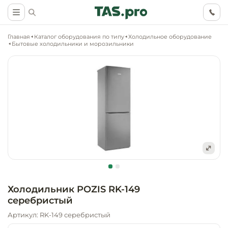
Главная
Каталог оборудования по типу
Холодильное оборудование
Бытовые холодильники и морозильники
Маркетинговые
Оснащение о
Ритейл (food)
иследования
торговли, ма
супермаркет
Ритейл (non 
Разработка
Холодильное
концепции
Оснащение
оборудовани
Общепит
объекта
непродоволь
Холодильник POZIS RK-149
магазинов
серебристый
Тепловое об
Холодильная
Технологическ
промышленн
Артикул: RK-149 серебристый
проектировани
Оснащение
Электромеха