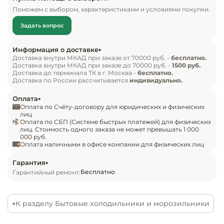
Инвентарь д
град. Внутри установлено 4 полки из стекла, их 
Поможем с выбором, характеристиками и условиями покупки.
дополняет 4 полки из пластика на двери. 
Задать вопрос
Дополнительно присутствует система 
Кондитерски
освещения. Объем морозильной камеры – 130 
Информация о доставке
литров, в ней установлено 3 емкости для 
Кухонный ин
Доставка внутри МКАД при заказе от 70000 руб. -
бесплатно.
Доставка внутри МКАД при заказе до 70000 руб. -
1500 руб.
.
хранения. Минимальная температура 
Доставка до терминала ТК в г. Москва -
бесплатно.
охлаждения составляет -18 град.

Посуда и сто
Доставка по России рассчитывается
индивидуально.
приборы
Оплата
Комплект поставки

Оплата по Счёту-договору для юридических и физических
Нейтральное
Холодильник POZIS RK-149 серебристый

лиц
Оплата по СБП (Системе быстрых платежей) для физических
оборудовани
лиц. Стоимость одного заказа не может превышать 1 000
общепита
000 руб.
Особенности

Оплата наличными в офисе компании для физических лиц
Капельная система оттаивания;

Линии разда
Встроена система LED подсветки;

Гарантия
Бесплатно
Гарантийный ремонт:
Показатель замораживающей способности – 11 кг 
Упаковочное
в сутки;

оборудовани
Применяется хладагент R660a;

К разделу Бытовые холодильники и морозильники
Полки в холодильной камере выполнены из 
Весовое обо
стекла, полки на двери произведены из 