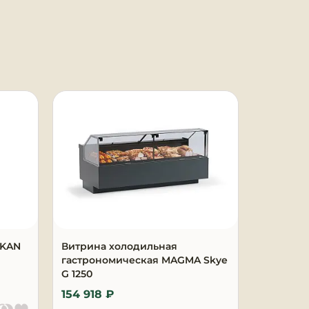
AKAN
Витрина холодильная
Витрина
гастрономическая MAGMA Skye
MAGMA Sk
G 1250
154 918 ₽
229 398