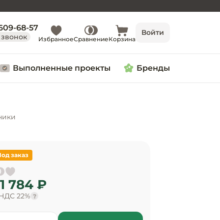
 609-68-57
Войти
 звонок
Избранное
Сравнение
Корзина
Выполненные проекты
Бренды
ники
Под заказ
1 784 ₽
 НДС 22%
?