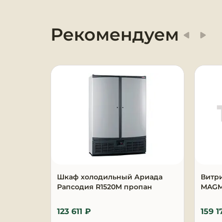
Оборудование для
химчисток и прачечных
Рекомендуем
Оборудование для
дезинфекции и
профессиональная хими
Клининговое
оборудование
Сантехническое
оборудование
Торговое и банковское
оборудование
Шкаф холодильный Ариада
Витр
Рапсодия R1520M пропан
MAGMA
Оснащение гостиниц и
отелей
123 611 ₽
159 1