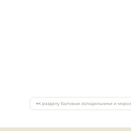
Ширина, мм: 540

Инвентарь для пиццери
Глубина, мм: 550

Высота, мм: 850

Кондитерский инвентар
Гарантия, мес: 36
Кухонный инвентарь
Посуда и столовые
приборы
Нейтральное
оборудование для
общепита
Линии раздачи
К разделу Бытовые холодильники и моро
Упаковочное и фасовоч
оборудование
Весовое оборудование