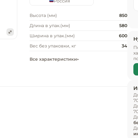
Россия
Высота (мм)
850
Длина в упак.(мм)
580
Ширина в упак.(мм)
600
Н
е
Вес без упаковки, кг
34
П
х
п
Все характеристики
И
Д
7
Д
7
Д
б
Д
и