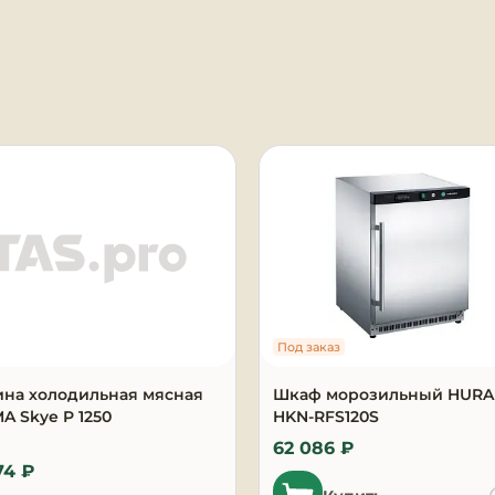
я
Под заказ
ина холодильная мясная
Шкаф морозильный HUR
 Skye P 1250
HKN-RFS120S
62 086 ₽
74 ₽