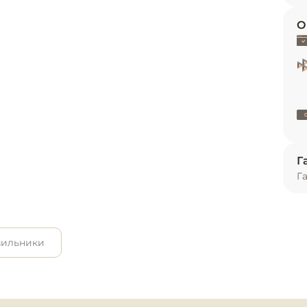
и
О
ь
Г
Г
зильники
ное