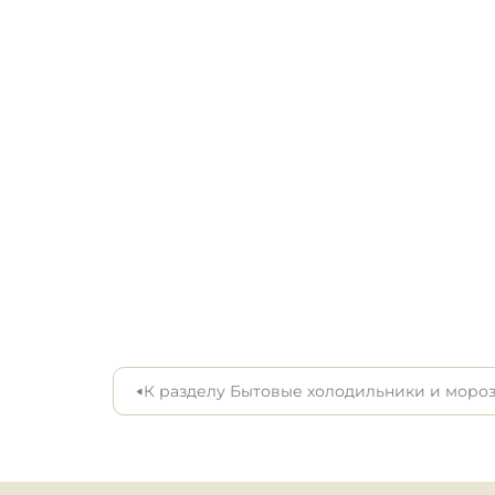
Ширина, мм: 540

Инвентарь для пиццери
Глубина, мм: 550

Высота, мм: 1 450

Кондитерский инвентар
Гарантия, мес: 36
Кухонный инвентарь
Посуда и столовые
приборы
Нейтральное
оборудование для
общепита
Линии раздачи
К разделу Бытовые холодильники и моро
Упаковочное и фасовоч
оборудование
Весовое оборудование