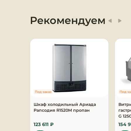
Оборудование для
химчисток и прачечных
Рекомендуем
Оборудование для
дезинфекции и
профессиональная хими
Клининговое
оборудование
Сантехническое
оборудование
Под заказ
Под за
Торговое и банковское
оборудование
Шкаф холодильный Ариада
Витр
Рапсодия R1520M пропан
гаст
G 125
Оснащение гостиниц и
отелей
123 611 ₽
154 9