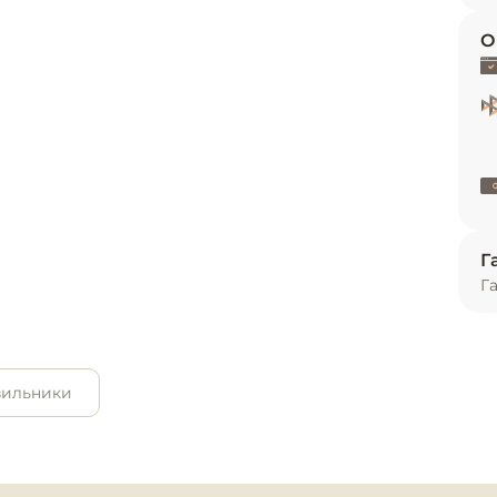
и
О
ь
Г
Г
зильники
ное