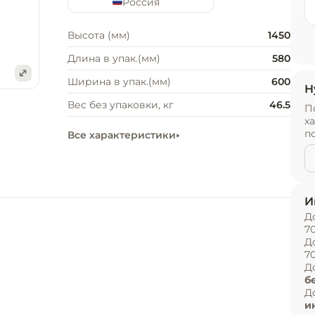
Россия
Высота (мм)
1450
Длина в упак.(мм)
580
Ширина в упак.(мм)
600
Н
е
Вес без упаковки, кг
46.5
П
х
п
Все характеристики
И
Д
7
Д
7
Д
б
Д
и