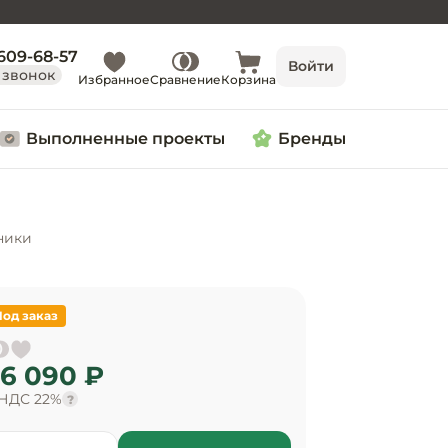
 609-68-57
Войти
 звонок
Избранное
Сравнение
Корзина
Выполненные проекты
Бренды
ники
Под заказ
6 090 ₽
 НДС 22%
?