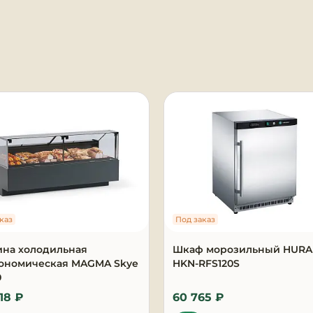
я
каз
Под заказ
ина холодильная
Шкаф морозильный HUR
рономическая MAGMA Skye
HKN-RFS120S
0
18 ₽
60 765 ₽