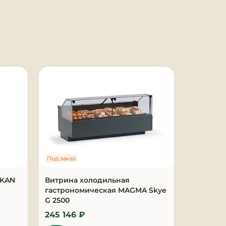
Под заказ
Под заказ
AKAN
Витрина холодильная
Морозил
гастрономическая MAGMA Skye
115КХ
G 2500
245 146 ₽
15 431 ₽