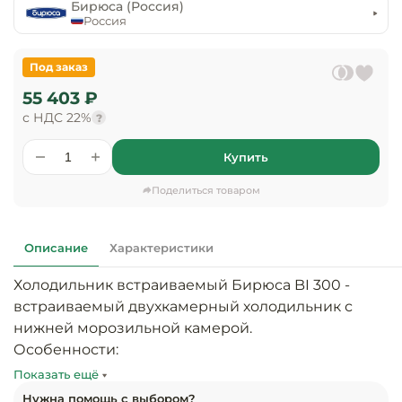
предприяти
Бирюса (Россия)
технологиче
общественно
Россия
Ассортимент и
оборудовани
питания
мерчандайзинг
Под заказ
Барное обор
Оснащение
Разработка
55 403 ₽
оборудовани
торгового
с НДС 22%
холодоснабж
?
Кофейное об
оборудования
Купить
Оснащение
Хлебопекарн
Монтаж
гостиничного
кондитерско
оборудования
Поделиться товаром
оборудовани
Оснащение 
производств
Оборудовани
Описание
Характеристики
цехов
фастфуда
Холодильник встраиваемый Бирюса BI 300 - 
Оснащение
встраиваемый двухкамерный холодильник с 
Посудомоечн
предприяти
оборудовани
нижней морозильной камерой.

бытового
Особенности:

обслуживани
Барный инве
• инверторный компрессор

Показать ещё
• система Full No Frost

Нужна помощь с выбором?