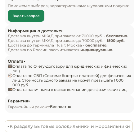
Инвентарь д
• LED освещение

Поможем с выбором, характеристиками и условиями покупки.
• система охлаждения Metal Cooling

Задать вопрос
• отделение для овощей и фруктов с 
Кондитерски
регулировкой влажности

Информация о доставке
• электронное управление

Кухонный ин
Доставка внутри МКАД при заказе от 70000 руб. -
бесплатно.
Доставка внутри МКАД при заказе до 70000 руб. -
1500 руб.
.
• выдвижной лоток морозильного отделения

Доставка до терминала ТК в г. Москва -
бесплатно.
• жесткое крепление фасадов DOD Hinge

Посуда и сто
Доставка по России рассчитывается
индивидуально.
приборы
• габариты 194х55,8х55,8 см

Оплата
• объем 307/219/88 л
Оплата по Счёту-договору для юридических и физических
Нейтральное
лиц
Оплата по СБП (Системе быстрых платежей) для физических
оборудовани
лиц. Стоимость одного заказа не может превышать 1 000
общепита
000 руб.
Оплата наличными в офисе компании для физических лиц
Линии разда
Гарантия
Бесплатно
Гарантийный ремонт:
Упаковочное
оборудовани
К разделу Бытовые холодильники и морозильники
Весовое обо