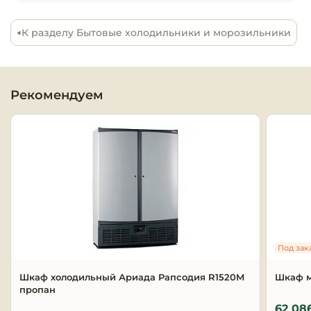
Оборудовани
К разделу Бытовые холодильники и морозильники
химчисток и
Оборудовани
дезинфекции
Рекомендуем
профессиона
Клининговое
оборудовани
Сантехничес
оборудовани
Торговое и б
оборудовани
Под зак
Шкаф холодильный Ариада Рапсодия R1520M
Шкаф 
Оснащение г
пропан
отелей
62 08