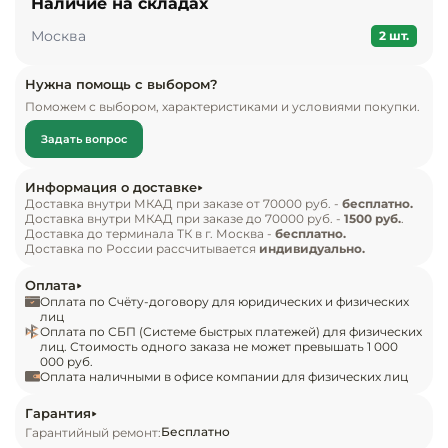
Наличие на складах
Инвентарь д
Вес без упаковки, кг: 58

Москва
Ширина, мм: 546

2 шт.
Глубина, мм: 549

Кондитерски
Высота, мм: 1 772
Нужна помощь с выбором?
Поможем с выбором, характеристиками и условиями покупки.
Кухонный ин
Задать вопрос
Посуда и сто
приборы
Информация о доставке
Доставка внутри МКАД при заказе от 70000 руб. -
бесплатно.
Доставка внутри МКАД при заказе до 70000 руб. -
1500 руб.
.
Нейтральное
Доставка до терминала ТК в г. Москва -
бесплатно.
оборудовани
Доставка по России рассчитывается
индивидуально.
общепита
Оплата
Оплата по Счёту-договору для юридических и физических
Линии разда
лиц
Оплата по СБП (Системе быстрых платежей) для физических
лиц. Стоимость одного заказа не может превышать 1 000
000 руб.
Упаковочное
Оплата наличными в офисе компании для физических лиц
оборудовани
Гарантия
Бесплатно
Гарантийный ремонт:
Весовое обо