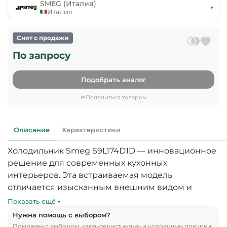
предприяти
SMEG (Италия)
технологиче
общественно
Италия
Ассортимент и
оборудовани
питания
мерчандайзинг
Снят с продажи
Барное обор
Оснащение
Разработка
По запросу
оборудовани
торгового
холодоснабж
Кофейное об
оборудования
Подобрать аналог
Оснащение
Хлебопекарн
Монтаж
Поделиться товаром
гостиничного
кондитерско
оборудования
оборудовани
Оснащение 
Описание
Характеристики
производств
Оборудовани
цехов
фастфуда
Холодильник Smeg S9L174D1D — инновационное 
решение для современных кухонных 
Оснащение
Посудомоечн
интерьеров. Эта встраиваемая модель 
предприяти
оборудовани
отличается изысканным внешним видом и 
бытового
превосходными эксплуатационными 
Показать ещё
обслуживани
Барный инве
качествами, способствующими удобному 
Нужна помощь с выбором?
хранению пищи и лёгкости использования. 
Поможем с выбором, характеристиками и условиями покупки.