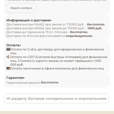
Инвентарь д
Оптимизированное энергопотребление 
Задать вопрос
помогает снизить затраты и уменьшить 
Кондитерски
воздействие на экологию планеты. Функция 
Информация о доставке
автоматической разморозки No Frost 
Доставка внутри МКАД при заказе от 70000 руб. -
бесплатно.
Кухонный ин
Доставка внутри МКАД при заказе до 70000 руб. -
1500 руб.
.
препятствует появлению наледи внутри 
Доставка до терминала ТК в г. Москва -
бесплатно.
устройства, облегчая уход и поддерживая 
Доставка по России рассчитывается
индивидуально.
Посуда и сто
гигиеничность пространства. За счёт наличия 
Оплата
приборы
внутреннего вентилятора холодный воздух 
Оплата по Счёту-договору для юридических и физических
равномерно распределяется по всему объёму 
лиц
Оплата по СБП (Системе быстрых платежей) для физических
Нейтральное
камеры.

лиц. Стоимость одного заказа не может превышать 1 000
оборудовани
000 руб.
общепита
Оплата наличными в офисе компании для физических лиц
Стеллажи выполнены из закалённого стекла 
повышенной прочности, устойчивого к 
Гарантия
Линии разда
Бесплатно
Гарантийный ремонт:
повреждениям и выдерживающего 
значительные весовые нагрузки. Благодаря 
Упаковочное
быстрой адаптации температурного режима 
оборудовани
К разделу Бытовые холодильники и морозильники
даже при закладке больших объёмов продуктов 
удаётся сохранить их свежесть и продлить сроки 
Весовое обо