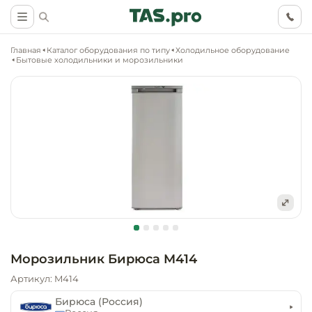
Главная
Каталог оборудования по типу
Холодильное оборудование
Бытовые холодильники и морозильники
Маркетинговые
Оснащение о
Ритейл (food)
иследования
торговли, ма
супермаркет
Ритейл (non 
Разработка
Холодильное
концепции
Оснащение
оборудовани
Общепит
объекта
непродоволь
Морозильник Бирюса M414
магазинов
Тепловое об
Холодильная
Артикул: M414
Технологическ
промышленн
проектировани
Оснащение
Бирюса (Россия)
Электромеха