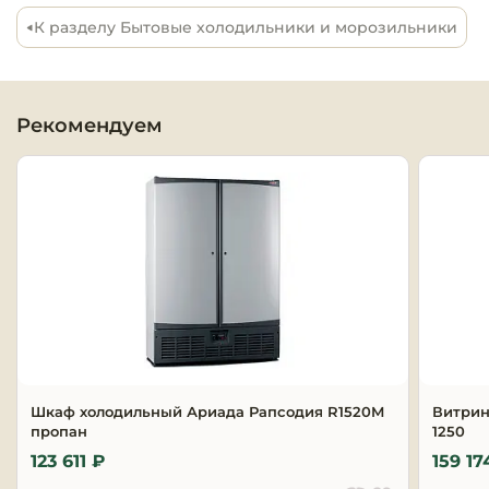
К разделу Бытовые холодильники и морозильники
Оборудовани
химчисток и
Оборудовани
Рекомендуем
дезинфекции
профессиона
Клининговое
оборудовани
Сантехничес
оборудовани
Торговое и б
оборудовани
Шкаф холодильный Ариада Рапсодия R1520M
Витрин
пропан
1250
Оснащение г
отелей
123 611 ₽
159 17