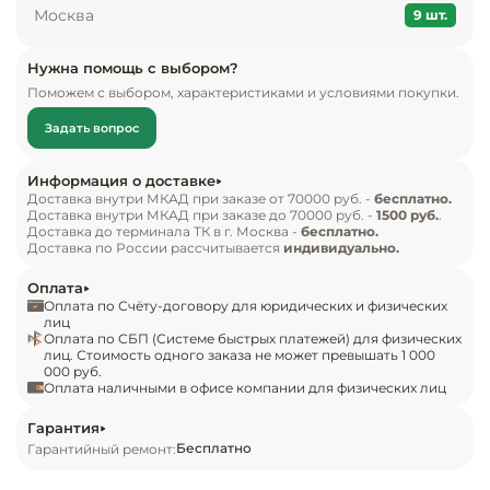
Инвентарь д
Москва
• объем 130 л
9 шт.
Кондитерски
Нужна помощь с выбором?
Поможем с выбором, характеристиками и условиями покупки.
Кухонный ин
Задать вопрос
Посуда и сто
Информация о доставке
приборы
Доставка внутри МКАД при заказе от 70000 руб. -
бесплатно.
Доставка внутри МКАД при заказе до 70000 руб. -
1500 руб.
.
Доставка до терминала ТК в г. Москва -
бесплатно.
Доставка по России рассчитывается
индивидуально.
Нейтральное
оборудовани
Оплата
общепита
Оплата по Счёту-договору для юридических и физических
лиц
Оплата по СБП (Системе быстрых платежей) для физических
Линии разда
лиц. Стоимость одного заказа не может превышать 1 000
000 руб.
Оплата наличными в офисе компании для физических лиц
Упаковочное
оборудовани
Гарантия
Бесплатно
Гарантийный ремонт:
Весовое обо