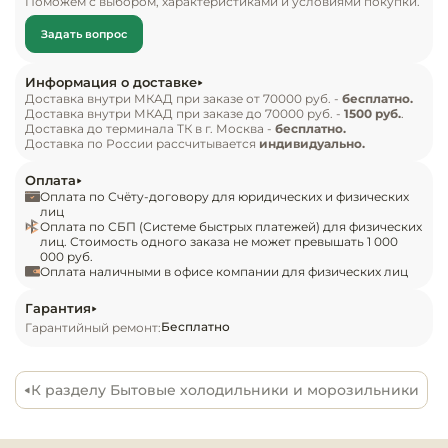
Поможем с выбором, характеристиками и условиями покупки.
Инвентарь д
правосторонней перенавешиваемой распашной 
Задать вопрос
дверью, кабелем питания с евровилкой, 
Кондитерски
расположенными в верхней части фронта 
Информация о доставке
сенсорной панелью управления и монохромным 
Доставка внутри МКАД при заказе от 70000 руб. -
бесплатно.
Кухонный ин
Доставка внутри МКАД при заказе до 70000 руб. -
1500 руб.
.
дисплеем с белой подсветкой индикации. Фасад 
Доставка до терминала ТК в г. Москва -
бесплатно.
двери двери выполнен из нержавеющей стали с 
Доставка по России рассчитывается
индивидуально.
Посуда и сто
горизонтальной шлифовкой и шелковистой 
приборы
Оплата
текстурой поверхности с покрытием SmartSteel 
Оплата по Счёту-договору для юридических и физических
под нержавеющую сталь серебристого оттенка, 
лиц
Оплата по СБП (Системе быстрых платежей) для физических
Нейтральное
боковины – из стали с покрытием в тон фасада, 
лиц. Стоимость одного заказа не может превышать 1 000
оборудовани
000 руб.
внутренняя облицовка камеры – из белого 
общепита
Оплата наличными в офисе компании для физических лиц
пластика, ящики – из белого пластика с 
прозрачным фронтом и окантовками 
Гарантия
Линии разда
Бесплатно
Гарантийный ремонт:
серебристого оттенка, упаковка – из 
гофрокартона, полимерной пленки и 
Упаковочное
полистирола.

оборудовани
К разделу Бытовые холодильники и морозильники
Области применения:

Весовое обо