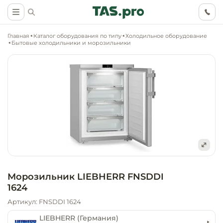
Главная
Каталог оборудования по типу
Холодильное оборудование
Бытовые холодильники и морозильники
Маркетинговые
Оснащение о
Ритейл (food)
иследования
торговли, ма
супермаркет
Ритейл (non 
Разработка
Холодильное
концепции
Оснащение
оборудовани
Общепит
Морозильник LIEBHERR FNSDDI
объекта
непродоволь
1624
магазинов
Тепловое об
Холодильная
Артикул: FNSDDI 1624
Технологическ
промышленн
проектировани
Оснащение
LIEBHERR (Германия)
Электромеха