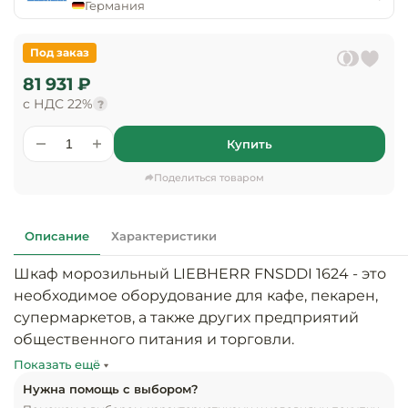
предприяти
Германия
технологиче
общественно
Ассортимент и
оборудовани
питания
мерчандайзинг
Под заказ
Барное обор
81 931 ₽
Оснащение
Разработка
оборудовани
с НДС 22%
?
торгового
холодоснабж
Кофейное об
оборудования
Купить
Оснащение
Хлебопекарн
Монтаж
Поделиться товаром
гостиничного
кондитерско
оборудования
оборудовани
Оснащение 
Описание
Характеристики
производств
Оборудовани
цехов
фастфуда
Шкаф морозильный LIEBHERR FNSDDI 1624 - это 
необходимое оборудование для кафе, пекарен, 
Оснащение
Посудомоечн
супермаркетов, а также других предприятий 
предприяти
оборудовани
общественного питания и торговли.

бытового
обслуживани
Показать ещё
Барный инве
Нужна помощь с выбором?
Модель оснащена морозильной камерой с 