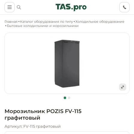
Главная
Каталог оборудования по типу
Холодильное оборудование
Бытовые холодильники и морозильники
Маркетинговые
Оснащение о
Ритейл (food)
иследования
торговли, ма
супермаркет
Ритейл (non 
Разработка
Холодильное
концепции
Оснащение
оборудовани
Общепит
объекта
непродоволь
Морозильник POZIS FV-115
магазинов
графитовый
Тепловое об
Холодильная
Технологическ
промышленн
Артикул: FV-115 графитовый
проектировани
Оснащение
Электромеха