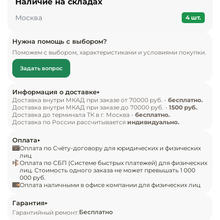
Наличие на складах
Инвентарь д
раскладки продуктов установлено 6 прозрачных 
Москва
корзин. Они выполнены по литой технологии, 
4 шт.
что гарантирует прочность и надежность. Внутри 
Кондитерски
камеры поддерживается температура в -18 °С. В 
Нужна помощь с выбором?
Поможем с выбором, характеристиками и условиями покупки.
конструкции используется 1 компрессор.

Кухонный ин
Задать вопрос
Комплект поставки:

Посуда и сто
приборы
морозильник POZIS FV-115 графитовый;

Информация о доставке
6 ящиков.

Доставка внутри МКАД при заказе от 70000 руб. -
бесплатно.
Доставка внутри МКАД при заказе до 70000 руб. -
1500 руб.
.
Нейтральное
Особенности:

Доставка до терминала ТК в г. Москва -
бесплатно.
оборудовани
Доставка по России рассчитывается
индивидуально.
в камере установлено 6 корзин, выполненных по 
общепита
литой технологии;

Оплата
используется механическая система 
Оплата по Счёту-договору для юридических и физических
Линии разда
лиц
управления;

Оплата по СБП (Системе быстрых платежей) для физических
лиц. Стоимость одного заказа не может превышать 1 000
замораживающая способность составляет 9 кг в 
000 руб.
Упаковочное
сутки;

Оплата наличными в офисе компании для физических лиц
оборудовани
используется ручная система размораживания;

Гарантия
возможно изменение стороны навешивания 
Бесплатно
Гарантийный ремонт:
Весовое обо
двери;
