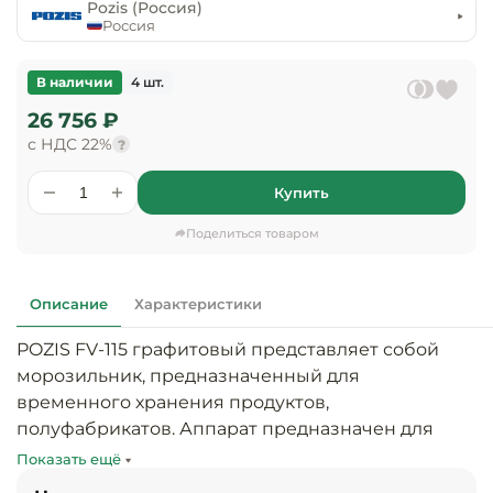
предприяти
Pozis (Россия)
технологиче
общественно
Россия
Ассортимент и
оборудовани
питания
мерчандайзинг
В наличии
4 шт.
Барное обор
Оснащение
Разработка
26 756 ₽
оборудовани
торгового
с НДС 22%
холодоснабж
?
Кофейное об
оборудования
Купить
Оснащение
Хлебопекарн
Монтаж
гостиничного
кондитерско
оборудования
Поделиться товаром
оборудовани
Оснащение 
производств
Оборудовани
Описание
Характеристики
цехов
фастфуда
POZIS FV-115 графитовый представляет собой 
Оснащение
морозильник, предназначенный для 
Посудомоечн
предприяти
оборудовани
временного хранения продуктов, 
бытового
полуфабрикатов. Аппарат предназначен для 
обслуживани
Барный инве
использования в домах, квартирах, отелях, 
Показать ещё
офисах. В камере общим объемом 163 литра для 