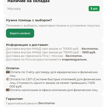
Наличие на складах
Инвентарь д
Внутри для раскладки предусмотрено 3 
Москва
отделения.

3 шт.
Кондитерски
Комплект поставки:

Нужна помощь с выбором?
Поможем с выбором, характеристиками и условиями покупки.
морозильник POZIS СВИЯГА-106-2 рубиновый.

Кухонный ин
Задать вопрос
Особенности:

Посуда и сто
приборы
установлен один компрессор;

Информация о доставке
объем камеры – 130 л, полезный объем 94 л;

Доставка внутри МКАД при заказе от 70000 руб. -
бесплатно.
Доставка внутри МКАД при заказе до 70000 руб. -
1500 руб.
.
Нейтральное
мощность замораживания составляет 9 кг в 
Доставка до терминала ТК в г. Москва -
бесплатно.
оборудовани
Доставка по России рассчитывается
индивидуально.
сутки;

общепита
используется ручная система оттаивания;

Оплата
присутствует режим суперзаморозки;

Оплата по Счёту-договору для юридических и физических
Линии разда
лиц
корзины в выдвинутом состоянии фиксируются 
Оплата по СБП (Системе быстрых платежей) для физических
лиц. Стоимость одного заказа не может превышать 1 000
в положении на половину глубины;

000 руб.
Упаковочное
аппарат относится к классу 
Оплата наличными в офисе компании для физических лиц
оборудовани
энергоэффективности В.
Гарантия
Бесплатно
Гарантийный ремонт:
Весовое обо