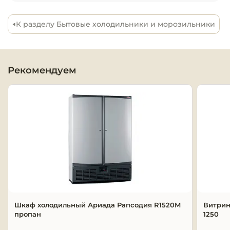
Оборудовани
К разделу Бытовые холодильники и морозильники
химчисток и
Оборудовани
дезинфекции
Рекомендуем
профессиона
Клининговое
оборудовани
Сантехничес
оборудовани
Торговое и б
оборудовани
Шкаф холодильный Ариада Рапсодия R1520M
Витрин
Оснащение г
пропан
1250
отелей