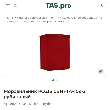
Главная
Каталог оборудования по типу
Холодильное оборудование
Бытовые холодильники и морозильники
Маркетинговые
Оснащение о
Ритейл (food)
иследования
торговли, ма
супермаркет
Ритейл (non 
Разработка
Холодильное
концепции
Оснащение
оборудовани
Общепит
объекта
непродоволь
Морозильник POZIS СВИЯГА-109-2
магазинов
рубиновый
Тепловое об
Холодильная
Технологическ
промышленн
Артикул: СВИЯГА-109-2 рубин.
проектировани
Оснащение
Электромеха