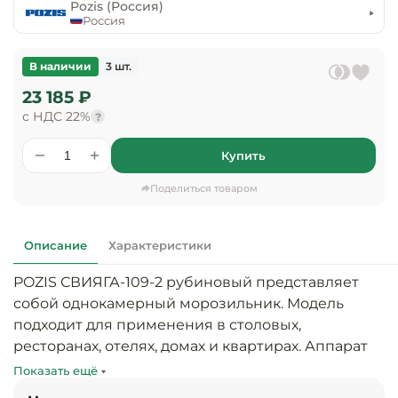
предприяти
Pozis (Россия)
технологиче
общественно
Россия
Ассортимент и
оборудовани
питания
мерчандайзинг
В наличии
3 шт.
Барное обор
Оснащение
Разработка
23 185 ₽
оборудовани
торгового
с НДС 22%
холодоснабж
?
Кофейное об
оборудования
Купить
Оснащение
Хлебопекарн
Монтаж
гостиничного
кондитерско
оборудования
Поделиться товаром
оборудовани
Оснащение 
производств
Оборудовани
Описание
Характеристики
цехов
фастфуда
POZIS СВИЯГА-109-2 рубиновый представляет 
Оснащение
собой однокамерный морозильник. Модель 
Посудомоечн
предприяти
оборудовани
подходит для применения в столовых, 
бытового
ресторанах, отелях, домах и квартирах. Аппарат 
обслуживани
Барный инве
предназначен для организации заморозки и 
Показать ещё
временного хранения различных продуктов. 