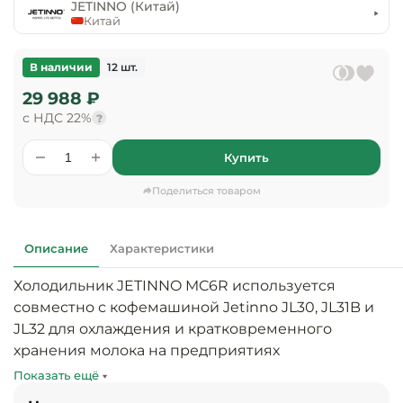
предприяти
JETINNO (Китай)
технологиче
общественно
Китай
Ассортимент и
оборудовани
питания
мерчандайзинг
В наличии
12 шт.
Барное обор
Оснащение
Разработка
29 988 ₽
оборудовани
торгового
с НДС 22%
холодоснабж
?
Кофейное об
оборудования
Купить
Оснащение
Хлебопекарн
Монтаж
гостиничного
кондитерско
оборудования
Поделиться товаром
оборудовани
Оснащение 
производств
Оборудовани
Описание
Характеристики
цехов
фастфуда
Холодильник JETINNO MC6R используется 
Оснащение
совместно с кофемашиной Jetinno JL30, JL31B и 
Посудомоечн
предприяти
оборудовани
JL32 для охлаждения и кратковременного 
бытового
хранения молока на предприятиях 
обслуживани
Барный инве
общественного питания, торговли и пищевых 
Показать ещё
производствах.