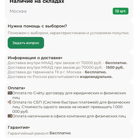
Наличие на складах
Инвентарь д
Москва
12 шт.
Кондитерски
Нужна помощь с выбором?
Поможем с выбором, характеристиками и условиями покупки.
Кухонный ин
Задать вопрос
Посуда и сто
приборы
Информация о доставке
Доставка внутри МКАД при заказе от 70000 руб. -
бесплатно.
Доставка внутри МКАД при заказе до 70000 руб. -
1500 руб.
.
Нейтральное
Доставка до терминала ТК в г. Москва -
бесплатно.
оборудовани
Доставка по России рассчитывается
индивидуально.
общепита
Оплата
Оплата по Счёту-договору для юридических и физических
Линии разда
лиц
Оплата по СБП (Системе быстрых платежей) для физических
лиц. Стоимость одного заказа не может превышать 1 000
000 руб.
Упаковочное
Оплата наличными в офисе компании для физических лиц
оборудовани
Гарантия
Бесплатно
Гарантийный ремонт:
Весовое обо