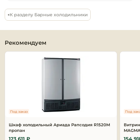
Оборудовани
К разделу Барные холодильники
химчисток и
Оборудовани
дезинфекции
Рекомендуем
профессиона
Клининговое
оборудовани
Сантехничес
оборудовани
Торговое и б
оборудовани
Под заказ
Под зак
Шкаф холодильный Ариада Рапсодия R1520M
Витрин
Оснащение г
пропан
MAGMA 
отелей
123 611 ₽
154 91