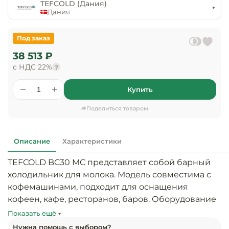
предприяти
TEFCOLD (Дания)
технологиче
общественно
Дания
Ассортимент и
оборудовани
питания
мерчандайзинг
Под заказ
Барное обор
Оснащение
Разработка
38 513 ₽
оборудовани
торгового
с НДС 22%
холодоснабж
?
Кофейное об
оборудования
Купить
Оснащение
Хлебопекарн
Монтаж
гостиничного
кондитерско
оборудования
Поделиться товаром
оборудовани
Оснащение 
производств
Оборудовани
Описание
Характеристики
цехов
фастфуда
TEFCOLD BC30 MC представляет собой барный 
Оснащение
холодильник для молока. Модель совместима с 
Посудомоечн
предприяти
оборудовани
кофемашинами, подходит для оснащения 
бытового
кофеен, кафе, ресторанов, баров. Оборудование 
обслуживани
Барный инве
предназначено для организации временного 
Показать ещё
хранения и охлаждения молока для 
Нужна помощь с выбором?