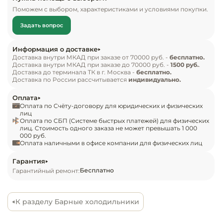
Инвентарь д
последующего приготовления кофейных 
Поможем с выбором, характеристиками и условиями покупки.
напитков. На корпусе предусмотрено 6 
Задать вопрос
отверстий для молочных шлангов: 2 
Кондитерски
расположено в верхней части, по 2 с каждой 
Информация о доставке
стороны. Внутренняя обшивка камеры 
Кухонный ин
Доставка внутри МКАД при заказе от 70000 руб. -
бесплатно.
Доставка внутри МКАД при заказе до 70000 руб. -
1500 руб.
.
изготовлена из алюминия, на корпусе 
Доставка до терминала ТК в г. Москва -
бесплатно.
установлена распашная дверца из закаленного 
Посуда и сто
Доставка по России рассчитывается
индивидуально.
приборы
стекла, оснащенная система самозакрывания.

Оплата
Оплата по Счёту-договору для юридических и физических
Нейтральное
Комплект поставки:

лиц
Оплата по СБП (Системе быстрых платежей) для физических
оборудовани
барный холодильник TEFCOLD BC30 MC.

лиц. Стоимость одного заказа не может превышать 1 000
общепита
000 руб.
Оплата наличными в офисе компании для физических лиц
Особенности:

Линии разда
применяется динамическая система 
Гарантия
Бесплатно
Гарантийный ремонт:
охлаждения;

Упаковочное
действует система автоматического 
оборудовани
размораживания;

К разделу Барные холодильники
установлен механический термостат;

Весовое обо
внутри камеры предусмотрено 2 полки с 