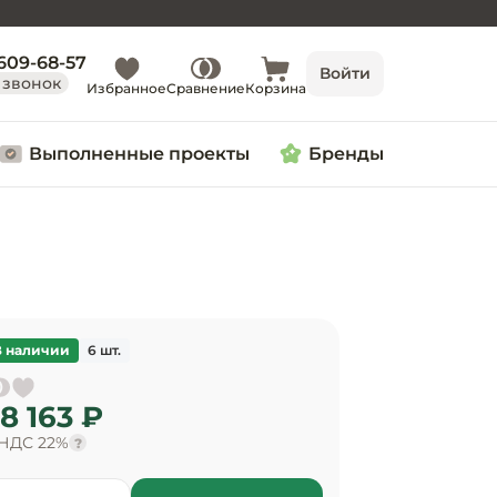
 609-68-57
Войти
 звонок
Избранное
Сравнение
Корзина
Выполненные проекты
Бренды
В наличии
6 шт.
8 163 ₽
 НДС 22%
?