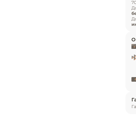
7
и
Д
состоит из:

б
ь
Д
и
О
 оборудования:



ок – 0,31 кв.м.,

Г
 +1 до +10 °C,

Г
ное
В,
