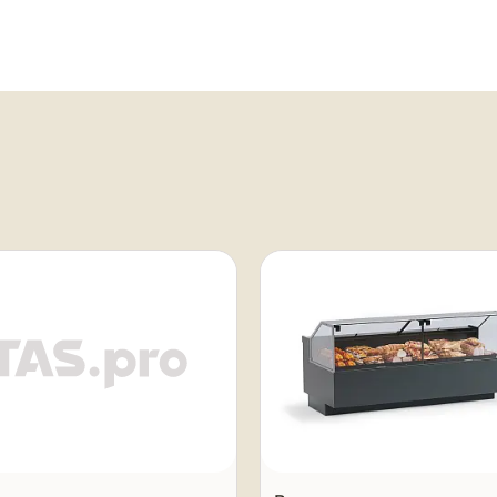
й камеры,

я