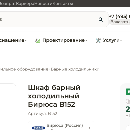
Возврат
Карьера
Новости
Контакты
+7 (495)
Заказать
снащение
Проектирование
Услуги
ильное оборудование
Барные холодильники
Шкаф барный
холодильный
Бирюса B152
2
Артикул: B152
с
Бирюса (Россия)