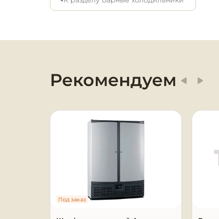
К разделу Барные холодильники
цветовое исполнение – черное, белое,

Оборудование для
яркая светодиодная подсветка внутренне
химчисток и прачечных
автоматический тип оттайки,

применение хладагента R134a.
Оборудование для
дезинфекции и
профессиональная хими
Рекомендуем
Клининговое
оборудование
Сантехническое
оборудование
Торговое и банковское
оборудование
Оснащение гостиниц и
Под заказ
отелей