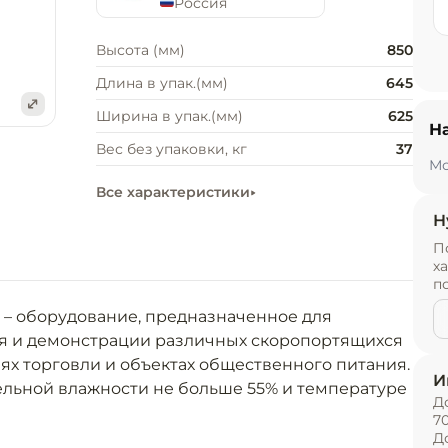
Россия
Высота (мм)
850
Длина в упак.(мм)
645
Ширина в упак.(мм)
625
Н
е
Вес без упаковки, кг
37
Мо
Все характеристики
Н
П
х
п
– оборудование, предназначенное для 
я и демонстрации различных скоропортящихся 
ях торговли и объектах общественного питания. 
И
ельной влажности не больше 55% и температуре 
Д
.

7
Д