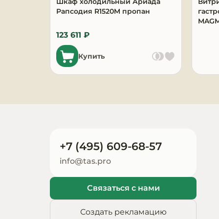
Шкаф холодильный Ариада
Витр
Запчасти для
Рапсодия R1520M пропан
гастр
оборудования
MAGM
123 611 ₽
Купить
+7 (495) 609-68-57
info@tas.pro
Связаться с нами
Создать рекламацию