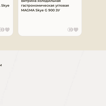
Витрина холодильная
Витрина
 Skye
гастрономическая угловая
гастрон
MAGMA Skye G 900 ЗУ
G 1250
154 918 
Ку
м