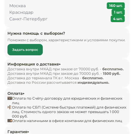
Инвентарь д
Москва
покупателям.

160 шт.
Краснодар
1 шт.
Кондитерски
Санкт-Петербург
4 шт.
На шкаф по умолчанию установлена петля на 
правую сторону, но в комплекте идет 
Кухонный ин
Нужна помощь с выбором?
дополнительная "левая" петля, чтобы клиент мог 
Поможем с выбором, характеристиками и условиями покупки.
самостоятельно поменять направление 
Посуда и сто
открывания дверцы.
Задать вопрос
приборы
Информация о доставке
Нейтральное
Доставка внутри МКАД при заказе от 70000 руб. -
бесплатно.
Доставка внутри МКАД при заказе до 70000 руб. -
1500 руб.
.
оборудовани
Доставка до терминала ТК в г. Москва -
бесплатно.
общепита
Доставка по России рассчитывается
индивидуально.
Оплата
Линии разда
Оплата по Счёту-договору для юридических и физических
лиц
Оплата по СБП (Системе быстрых платежей) для физических
Упаковочное
лиц. Стоимость одного заказа не может превышать 1 000
оборудовани
000 руб.
Оплата наличными в офисе компании для физических лиц
Весовое обо
Гарантия