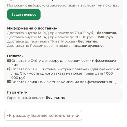
Инвентарь д
Подходит для встраивания в барную стойку, 
Поможем с выбором, характеристиками и условиями покупки.
пристенный модуль, нишу, мебельные 
Задать вопрос
конструкции (при встаривании необходимо 
Кондитерски
обеспечить отступ в 10 мм с каждой из сторон, со 
Информация о доставке
стороны задней стенки – 20 мм.

Кухонный ин
Доставка внутри МКАД при заказе от 70000 руб. -
бесплатно.
Доставка внутри МКАД при заказе до 70000 руб. -
1500 руб.
.
Подсветка – двойная вертикальная.
Доставка до терминала ТК в г. Москва -
бесплатно.
Посуда и сто
Доставка по России рассчитывается
индивидуально.
приборы
Оплата
Оплата по Счёту-договору для юридических и физических
Нейтральное
лиц
Оплата по СБП (Системе быстрых платежей) для физических
оборудовани
лиц. Стоимость одного заказа не может превышать 1 000
общепита
000 руб.
Оплата наличными в офисе компании для физических лиц
Линии разда
Гарантия
Бесплатно
Гарантийный ремонт:
Упаковочное
оборудовани
К разделу Барные холодильники
Весовое обо