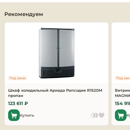
Оборудовани
Рекомендуем
химчисток и
Оборудовани
дезинфекции
профессиона
Клининговое
оборудовани
Сантехничес
Под заказ
Под зак
оборудовани
Шкаф холодильный Ариада Рапсодия R1520M
Витрин
пропан
MAGMA 
Торговое и б
оборудовани
123 611 ₽
154 91
Купить
К
Оснащение г
отелей