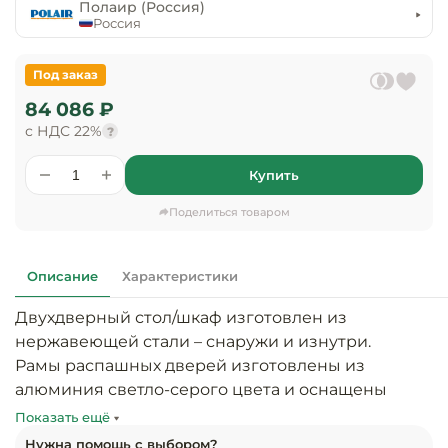
предприяти
Полаир (Россия)
технологиче
общественно
Россия
Ассортимент и
оборудовани
питания
мерчандайзинг
Под заказ
Барное обор
Оснащение
Разработка
84 086 ₽
оборудовани
торгового
с НДС 22%
холодоснабж
?
Кофейное об
оборудования
Купить
Оснащение
Хлебопекарн
Монтаж
гостиничного
кондитерско
оборудования
Поделиться товаром
оборудовани
Оснащение 
производств
Оборудовани
Описание
Характеристики
цехов
фастфуда
Двухдверный стол/шкаф изготовлен из 
Оснащение
нержавеющей стали – снаружи и изнутри.

Посудомоечн
предприяти
оборудовани
Рамы распашных дверей изготовлены из 
бытового
алюминия светло-серого цвета и оснащены 
обслуживани
Барный инве
легкозаменяемым уплотнителем с магнитной 
Показать ещё
вставкой.

Нужна помощь с выбором?