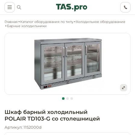
Главная
Каталог оборудования по типу
Холодильное оборудование
Барные холодильники
Маркетинговые
Оснащение о
Ритейл (food)
иследования
торговли, ма
супермаркет
Ритейл (non 
Разработка
Холодильное
концепции
Оснащение
оборудовани
Общепит
объекта
непродоволь
Шкаф барный холодильный
магазинов
POLAIR TD103-G со столешницей
Тепловое об
Холодильная
Технологическ
промышленн
Артикул: 1152000d
проектировани
Оснащение
Электромеха