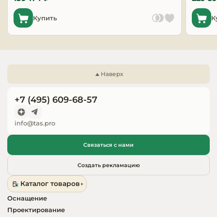
Запчасти для
Купить
К
оборудовани
Наверх
+7 (495) 609-68-57
info@tas.pro
Связаться с нами
Создать рекламацию
Каталог товаров
Оснащение
Проектирование