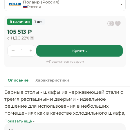
предприяти
Полаир (Россия)
технологиче
общественно
Россия
Ассортимент и
оборудовани
питания
мерчандайзинг
В наличии
1 шт.
Барное обор
Оснащение
Разработка
105 513 ₽
оборудовани
торгового
с НДС 22%
холодоснабж
?
Кофейное об
оборудования
Купить
Оснащение
Хлебопекарн
Монтаж
гостиничного
кондитерско
оборудования
Поделиться товаром
оборудовани
Оснащение 
производств
Оборудовани
Описание
Характеристики
цехов
фастфуда
Барные столы - шкафы из нержавеющей стали с 
Оснащение
тремя распашными дверьми - идеальное 
Посудомоечн
предприяти
оборудовани
решение для использования в небольших 
бытового
помещениях как в качестве холодильного шкафа, 
обслуживани
Барный инве
так и, при поставке со столешниецй из 
Показать ещё
нержавеющей стали, компактного холодильного 