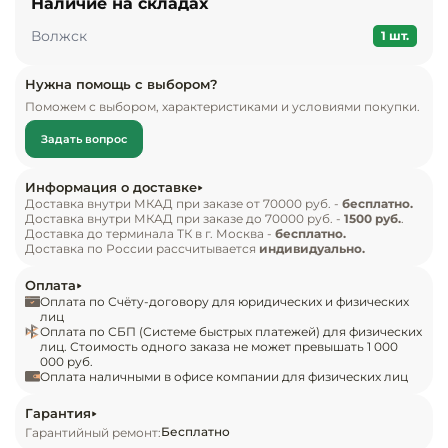
Наличие на складах
Инвентарь д
стола. возможность встраивания в различные 
Волжск
мебельные и строительные конструкции, 
1 шт.
барные стойки, пристенные модули  - важняа 
Кондитерски
особенность этих моделей
Нужна помощь с выбором?
Поможем с выбором, характеристиками и условиями покупки.
Кухонный ин
Задать вопрос
Посуда и сто
приборы
Информация о доставке
Доставка внутри МКАД при заказе от 70000 руб. -
бесплатно.
Доставка внутри МКАД при заказе до 70000 руб. -
1500 руб.
.
Нейтральное
Доставка до терминала ТК в г. Москва -
бесплатно.
оборудовани
Доставка по России рассчитывается
индивидуально.
общепита
Оплата
Оплата по Счёту-договору для юридических и физических
Линии разда
лиц
Оплата по СБП (Системе быстрых платежей) для физических
лиц. Стоимость одного заказа не может превышать 1 000
000 руб.
Упаковочное
Оплата наличными в офисе компании для физических лиц
оборудовани
Гарантия
Бесплатно
Гарантийный ремонт:
Весовое обо