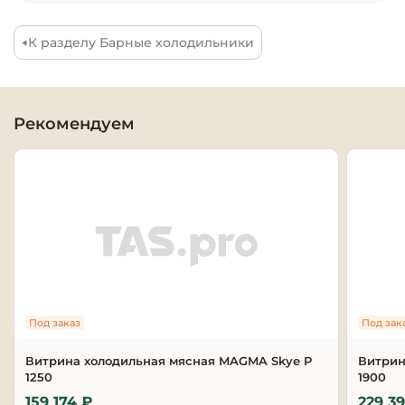
Оборудовани
К разделу Барные холодильники
химчисток и
Оборудовани
дезинфекции
Рекомендуем
профессиона
Клининговое
оборудовани
Сантехничес
оборудовани
Торговое и б
оборудовани
Под заказ
Под зак
Витрина холодильная мясная MAGMA Skye P
Витрин
Оснащение г
1250
1900
отелей
159 174 ₽
229 3