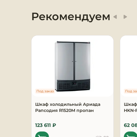
Оборудование для
Рекомендуем
химчисток и прачечных
Оборудование для
дезинфекции и
профессиональная хими
Клининговое
оборудование
Сантехническое
оборудование
Под заказ
Под за
Торговое и банковское
Шкаф холодильный Ариада
Шкаф
оборудование
Рапсодия R1520M пропан
HKN-
Оснащение гостиниц и
123 611 ₽
62 0
отелей