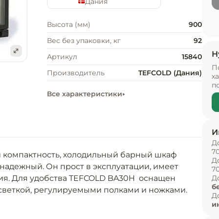
Дания
Высота (мм)
900
Вес без упаковки, кг
92
Н
Артикул
15840
е
П
Производитель
TEFCOLD (Дания)
х
п
Все характеристики
И
Д
7
компактность, холодильный барный шкаф  
Д
адежный. Он прост в эксплуатации, имеет 
7
я. Для удобства TEFCOLD BA30H  оснащен 
Д
б
веткой, регулируемыми полками и ножками. 
Д
мком и статиком (с вентилятором).
и