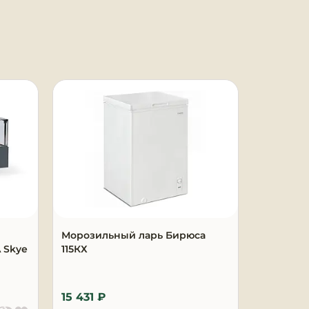
Под заказ
Морозильный ларь Бирюса
Витрина
 Skye
115КХ
MAGMA Sk
229 398
15 431 ₽