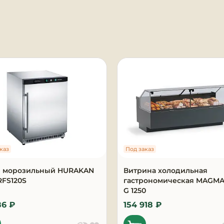
я
каз
Под заказ
 морозильный HURAKAN
Витрина холодильная
RFS120S
гастрономическая MAGMA
G 1250
86 ₽
154 918 ₽