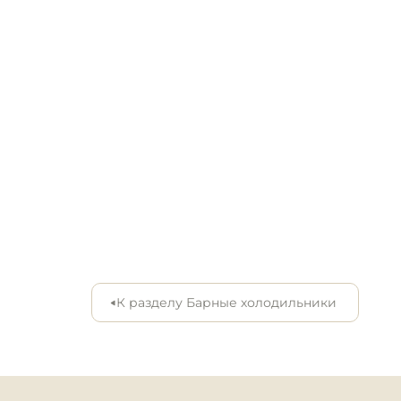
Инвентарь для пиццери
Кондитерский инвентар
Кухонный инвентарь
Посуда и столовые
приборы
Нейтральное
оборудование для
общепита
Линии раздачи
К разделу Барные холодильники
Упаковочное и фасовоч
оборудование
Весовое оборудование