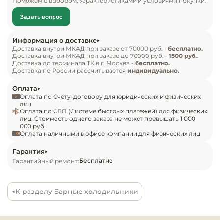
Поможем с выбором, характеристиками и условиями покупки.
Инвентарь д
размер (вместимость - 25 литров). Стеклянная 
Задать вопрос
дверь улучшает создает прекрасные условия для 
Кондитерски
демонстрации содержимого покупателям.
Информация о доставке
Доставка внутри МКАД при заказе от 70000 руб. -
бесплатно.
Кухонный ин
Доставка внутри МКАД при заказе до 70000 руб. -
1500 руб.
.
Доставка до терминала ТК в г. Москва -
бесплатно.
Доставка по России рассчитывается
индивидуально.
Посуда и сто
приборы
Оплата
Оплата по Счёту-договору для юридических и физических
лиц
Оплата по СБП (Системе быстрых платежей) для физических
Нейтральное
лиц. Стоимость одного заказа не может превышать 1 000
оборудовани
000 руб.
общепита
Оплата наличными в офисе компании для физических лиц
Гарантия
Линии разда
Бесплатно
Гарантийный ремонт:
Упаковочное
оборудовани
К разделу Барные холодильники
Весовое обо