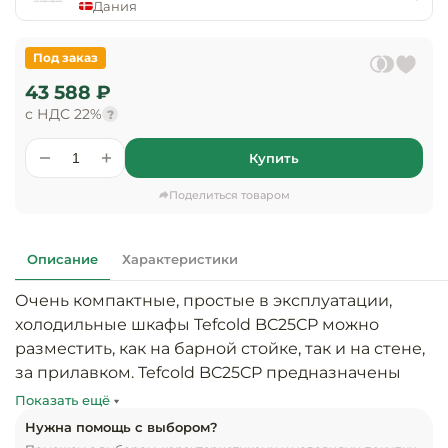
предприяти
Дания
технологиче
общественно
Ассортимент и
оборудовани
питания
мерчандайзинг
Под заказ
Барное обор
43 588 ₽
Оснащение
Разработка
оборудовани
с НДС 22%
?
торгового
холодоснабж
Кофейное об
оборудования
Купить
Оснащение
Хлебопекарн
Монтаж
Поделиться товаром
гостиничного
кондитерско
оборудования
оборудовани
Оснащение 
Описание
Характеристики
производств
Оборудовани
цехов
фастфуда
Очень компактные, простые в эксплуатации, 
холодильные шкафы Tefcold BC25CP можно 
Оснащение
Посудомоечн
разместить, как на барной стойке, так и на стене, 
предприяти
оборудовани
за прилавком. Tefcold BC25CP предназначены 
бытового
для хранения банок и бутылок с 
обслуживани
Показать ещё
Барный инве
прохладительными напитками, ведь они очень 
Нужна помощь с выбором?
вместительные, несмотря на свой небольшой 