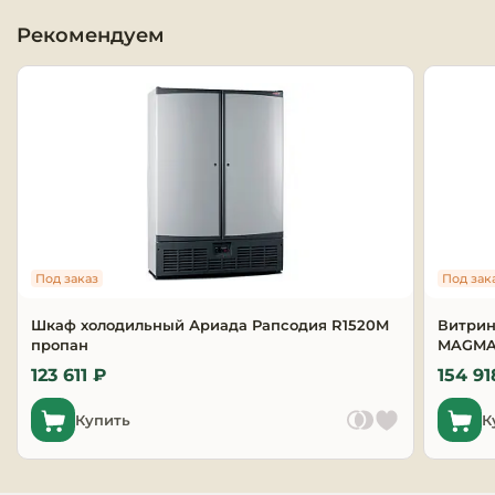
Рекомендуем
Оборудовани
химчисток и
Оборудовани
дезинфекции
профессиона
Клининговое
оборудовани
Под заказ
Под зак
Сантехничес
оборудовани
Шкаф холодильный Ариада Рапсодия R1520M
Витрин
пропан
MAGMA 
Торговое и б
123 611 ₽
154 91
оборудовани
Купить
К
Оснащение г
отелей