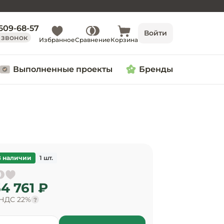
 609-68-57
Войти
 звонок
Избранное
Сравнение
Корзина
Выполненные проекты
Бренды
В наличии
1 шт.
4 761 ₽
 НДС 22%
?