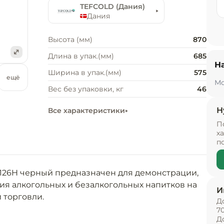
TEFCOLD (Дания)
Дания
Высота (мм)
870
Длина в упак.(мм)
685
Н
е
Ширина в упак.(мм)
575
ещё
Мо
Вес без упаковки, кг
46
Н
Все характеристики
П
х
п
26H черный предназначен для демонстрации, 
я алкогольных и безалкогольных напитков на 
И
рговли.

Д
7
Д