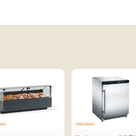
я
каз
Под заказ