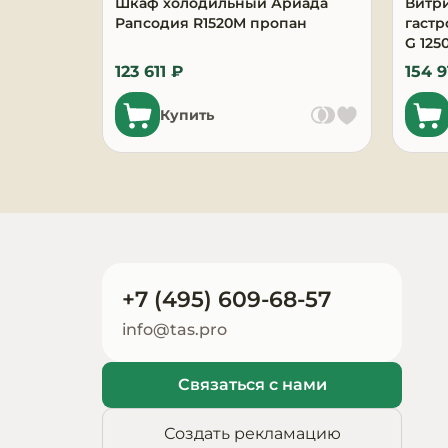
Шкаф холодильный Ариада
Витр
Запчасти для
Рапсодия R1520M пропан
гаст
оборудования
G 125
123 611 ₽
154 9
Купить
+7 (495) 609-68-57
info@tas.pro
Связаться с нами
Создать рекламацию