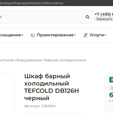
Возврат
Карьера
Новости
Контакты
+7 (495)
Заказать
снащение
Проектирование
Услуги
ильное оборудование
Барные холодильники
Шкаф барный
холодильный
TEFCOLD DB126H
6
черный
с
Артикул: DB126H