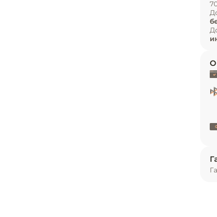
7
и
Д
б
ь
Д
и


О
ния;

.
Г
Г
ное