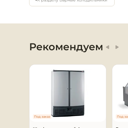
К разделу Барные холодильники
Оборудование для
химчисток и прачечных
Оборудование для
дезинфекции и
профессиональная хими
Рекомендуем
Клининговое
оборудование
Сантехническое
оборудование
Торговое и банковское
оборудование
Оснащение гостиниц и
Под заказ
Под за
отелей