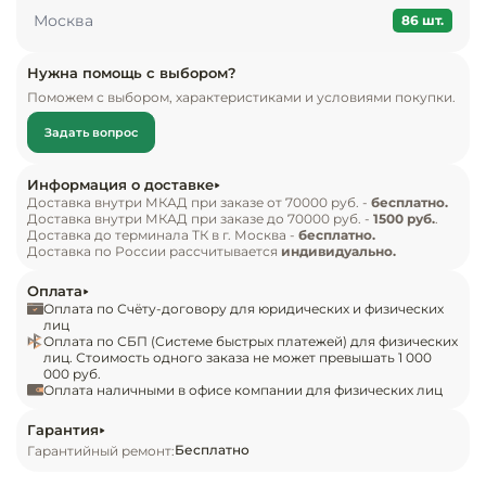
Инвентарь д
Москва
одной распашной стеклянной дверцей с 
86 шт.
двойным остеклением и рамой из нержавеющей 
Кондитерски
стали. Оснащен механическим 
Нужна помощь с выбором?
Поможем с выбором, характеристиками и условиями покупки.
терморегулятором и предусматривает ручную 
Кухонный ин
разморозку. Встроенный холодильный агрегат 
Задать вопрос
обеспечивает надежное охлаждение. 
Посуда и сто
Характеристики включают в себя климатический 
Информация о доставке
приборы
класс SN-N, что позволяет работать в условиях, 
Доставка внутри МКАД при заказе от 70000 руб. -
бесплатно.
Доставка внутри МКАД при заказе до 70000 руб. -
1500 руб.
.
где окружающая температура может достигать 
Доставка до терминала ТК в г. Москва -
бесплатно.
Нейтральное
Доставка по России рассчитывается
индивидуально.
до +32°C.

оборудовани
общепита
Оплата
Комплектация

Оплата по Счёту-договору для юридических и физических
лиц
Шкаф барный холодильный Viatto VA-SC98EM.

Оплата по СБП (Системе быстрых платежей) для физических
Линии разда
лиц. Стоимость одного заказа не может превышать 1 000
000 руб.
Особенности

Оплата наличными в офисе компании для физических лиц
Упаковочное
Ручная оттайка;

оборудовани
Гарантия
объем – 98 литров;

Бесплатно
Гарантийный ремонт:
3 металлические полки;

Весовое обо