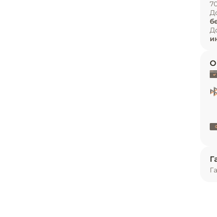
7
. Распашная самозакрывающаяся дверца 
и
Д
чку и замок. Над дверцей установлена панель 
б
ь
Д
и
О
Г
Г
ное