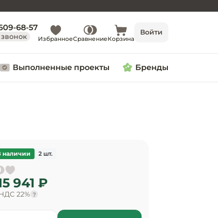
 609-68-57
Войти
 звонок
Избранное
Сравнение
Корзина
Выполненные проекты
Бренды
В наличии
2 шт.
15 941 ₽
 НДС 22%
?