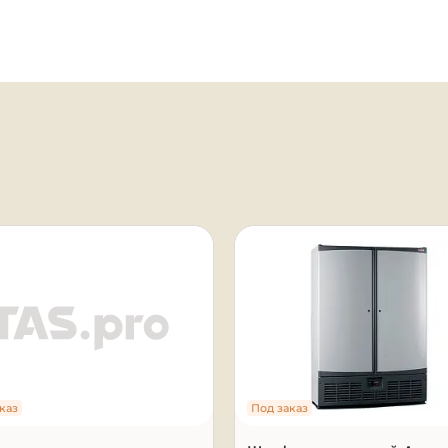
я
каз
Под заказ