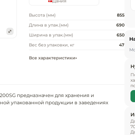
Дания
Высота (мм)
855
Длина в упак.(мм)
690
Ширина в упак.(мм)
650
Н
е
Вес без упаковки, кг
47
Мо
Все характеристики
Н
П
х
п
00SG предназначен для хранения и 
ой упакованной продукции в заведениях 
И
Д
ребристый цвет нержавеющей стали, который 
7
тренняя камера изготовлена из ABS пластика и 
Д