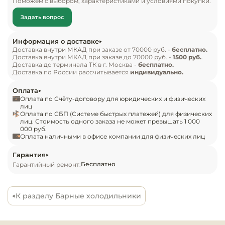
Поможем с выбором, характеристиками и условиями покупки.
Инвентарь д
(кафе, ресторанах, столовых, барах).

Задать вопрос
Кондитерски
Особенности

Информация о доставке
Представленная модель шкафа оснащается 
Доставка внутри МКАД при заказе от 70000 руб. -
бесплатно.
Кухонный ин
Доставка внутри МКАД при заказе до 70000 руб. -
1500 руб.
.
стеклянной распашной дверцей, 2-мя 
Доставка до терминала ТК в г. Москва -
бесплатно.
решетчатыми полками и рамой, выполненной из 
Доставка по России рассчитывается
индивидуально.
Посуда и сто
высококачественной нержавеющей стали. 
приборы
Оплата
Внутренняя камера произведена из прочного 
Оплата по Счёту-договору для юридических и физических
пластика, а корпус – из окрашенной стали.

лиц
Оплата по СБП (Системе быстрых платежей) для физических
Нейтральное
лиц. Стоимость одного заказа не может превышать 1 000
оборудовани
000 руб.
Иные особенности холодильного оборудования:

общепита
Оплата наличными в офисе компании для физических лиц
внутренняя LED-подсветка,

Гарантия
Линии разда
Бесплатно
Гарантийный ремонт:
механический терморегулятор,

использование хладагента R290,

Упаковочное
встроенный холодильный агрегат,

оборудовани
К разделу Барные холодильники
статическая система охлаждения,

прозрачная дверца.

Весовое обо