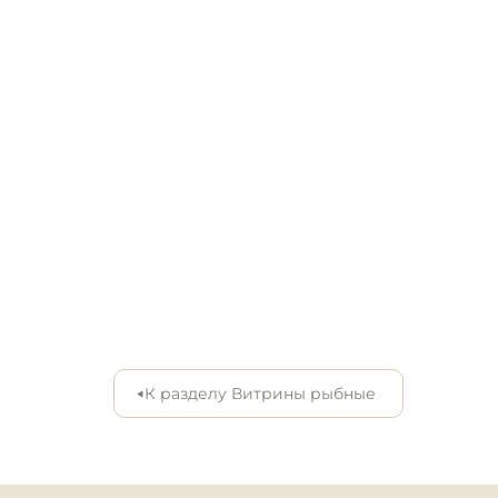
Инвентарь для пиццери
Кондитерский инвентар
Кухонный инвентарь
Посуда и столовые
приборы
Нейтральное
оборудование для
общепита
Линии раздачи
К разделу Витрины рыбные
Упаковочное и фасовоч
оборудование
Весовое оборудование