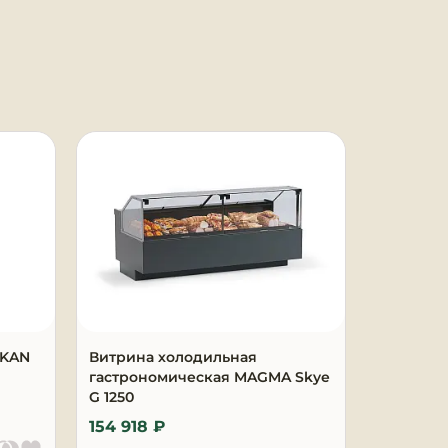
AKAN
Витрина холодильная
Витрина
гастрономическая MAGMA Skye
MAGMA Sk
G 1250
154 918 ₽
229 398