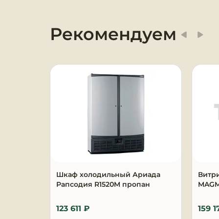
Оборудование для
химчисток и прачечных
Рекомендуем
Оборудование для
дезинфекции и
профессиональная хими
Клининговое
оборудование
Сантехническое
оборудование
Торговое и банковское
оборудование
Шкаф холодильный Ариада
Витр
Рапсодия R1520M пропан
MAGMA
Оснащение гостиниц и
отелей
123 611 ₽
159 1