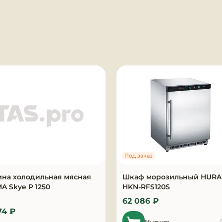
я
Под заказ
ина холодильная мясная
Шкаф морозильный HUR
 Skye P 1250
HKN-RFS120S
62 086 ₽
74 ₽