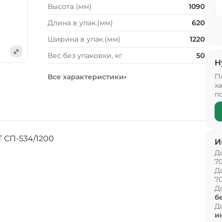
Высота (мм)
1090
Длина в упак.(мм)
620
Ширина в упак.(мм)
1220
Вес без упаковки, кг
50
Н
е
П
Все характеристики
х
п
СП-534/1200

И
Д
7
Д
7
Д
б
Д
и