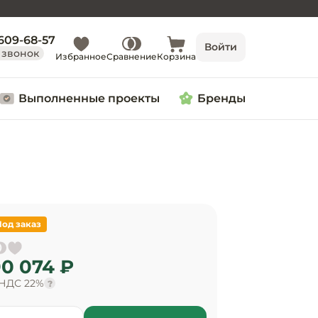
 609-68-57
Войти
 звонок
Избранное
Сравнение
Корзина
Выполненные проекты
Бренды
Под заказ
0 074 ₽
 НДС 22%
?