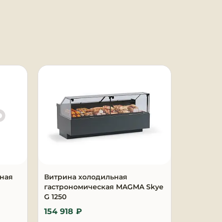
ная
Витрина холодильная
Морозил
гастрономическая MAGMA Skye
115КХ
G 1250
154 918 ₽
15 431 ₽