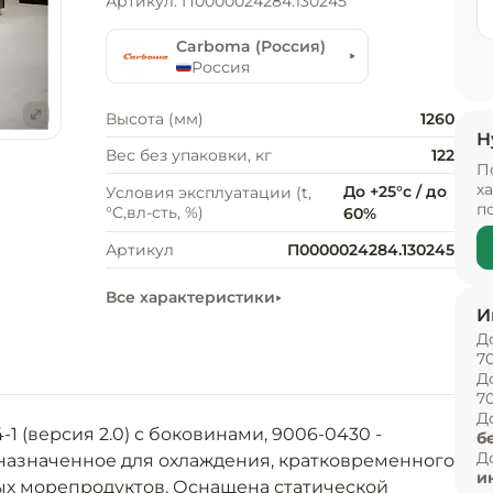
Артикул: П0000024284.130245
Carboma (Россия)
Россия
Высота (мм)
1260
Н
е
Вес без упаковки, кг
122
П
х
До +25°c / до
Условия эксплуатации (t,
п
°C,вл-сть, %)
60%
Артикул
П0000024284.130245
Все характеристики
И
Д
7
Д
7
Д
1 (версия 2.0) с боковинами, 9006-0430 - 
б
Д
назначенное для охлаждения, кратковременного 
и
х морепродуктов. Оснащена статической 