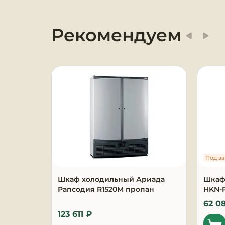
Оборудование для
химчисток и прачечных
Рекомендуем
Оборудование для
дезинфекции и
профессиональная хими
Клининговое
оборудование
Сантехническое
оборудование
Под за
Торговое и банковское
оборудование
Шкаф холодильный Ариада
Шкаф
Рапсодия R1520M пропан
HKN-
Оснащение гостиниц и
62 0
отелей
123 611 ₽