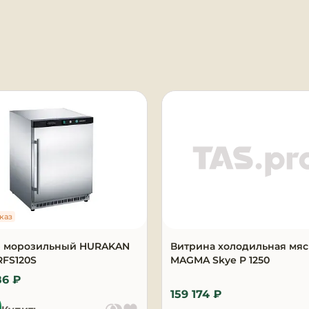
я
каз
 морозильный HURAKAN
Витрина холодильная мяс
RFS120S
MAGMA Skye P 1250
86 ₽
159 174 ₽