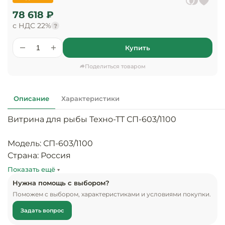
предприяти
технологиче
общественно
78 618 ₽
Ассортимент и
оборудовани
питания
мерчандайзинг
с НДС 22%
?
Барное обор
Оснащение
Купить
Разработка
оборудовани
торгового
холодоснабж
Поделиться товаром
Кофейное об
оборудования
Оснащение
Хлебопекарн
Монтаж
Описание
Характеристики
гостиничного
кондитерско
оборудования
оборудовани
Витрина для рыбы Техно-ТТ СП-603/1100

Оснащение 
производств
Оборудовани
Модель: СП-603/1100

цехов
фастфуда
Страна: Россия

Вес без упаковки, кг: 45

Показать ещё
Оснащение
Посудомоечн
Ширина, мм: 2 000

предприяти
оборудовани
Нужна помощь с выбором?
бытового
Глубина, мм: 1 100

Поможем с выбором, характеристиками и условиями покупки.
обслуживани
Высота, мм: 1 030

Барный инве
Задать вопрос
Гарантия, мес: 12