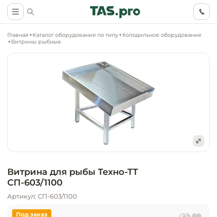
Главная
Каталог оборудования по типу
Холодильное оборудование
Витрины рыбные
Маркетинговые
Оснащение о
Ритейл (food)
иследования
торговли, ма
супермаркет
Ритейл (non 
Разработка
Холодильное
концепции
Оснащение
оборудовани
Общепит
Витрина для рыбы Техно-ТТ
объекта
непродоволь
СП-603/1100
магазинов
Тепловое об
Холодильная
Артикул: СП-603/1100
Технологическ
промышленн
проектировани
Оснащение
Под заказ
Электромеха