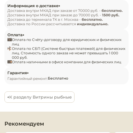
Инвентарь д
Информация о доставке
Доставка внутри МКАД при заказе от 70000 руб. -
бесплатно.
Доставка внутри МКАД при заказе до 70000 руб. -
1500 руб.
.
Кондитерски
Доставка до терминала ТК в г. Москва -
бесплатно.
Доставка по России рассчитывается
индивидуально.
Кухонный ин
Оплата
Оплата по Счёту-договору для юридических и физических
лиц
Посуда и сто
Оплата по СБП (Системе быстрых платежей) для физических
приборы
лиц. Стоимость одного заказа не может превышать 1 000
000 руб.
Оплата наличными в офисе компании для физических лиц
Нейтральное
Гарантия
оборудовани
Бесплатно
Гарантийный ремонт:
общепита
Линии разда
К разделу Витрины рыбные
Упаковочное
оборудовани
Рекомендуем
Весовое обо