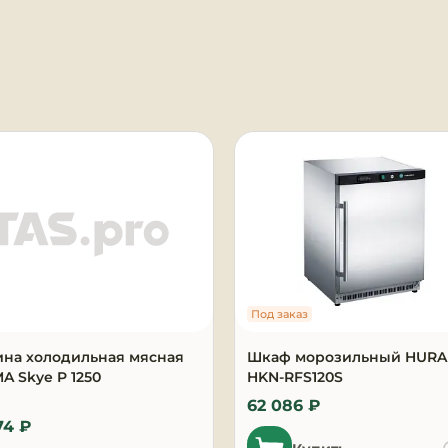
я
Под заказ
ина холодильная мясная
Шкаф морозильный HUR
 Skye P 1250
HKN-RFS120S
62 086 ₽
74 ₽