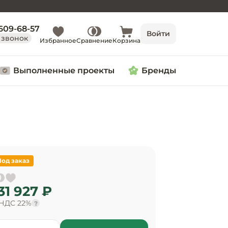
 609-68-57
Войти
 звонок
Избранное
Сравнение
Корзина
Выполненные проекты
Бренды
Под заказ
31 927 ₽
 НДС 22%
?