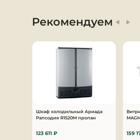
Оборудование для
химчисток и прачечных
Рекомендуем
Оборудование для
дезинфекции и
профессиональная хими
Клининговое
оборудование
Сантехническое
оборудование
Торговое и банковское
оборудование
Шкаф холодильный Ариада
Витр
Рапсодия R1520M пропан
MAGMA
Оснащение гостиниц и
отелей
123 611 ₽
159 1