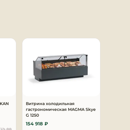
AKAN
Витрина холодильная
Витрина
гастрономическая MAGMA Skye
MAGMA Sk
G 1250
154 918 ₽
229 398