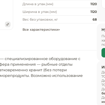
Длина в упак.(мм)
1120
Ширина в упак.(мм)
1120
Вес без упаковки, кг
68
Все характеристики
Н
е
П
х
п
А — специализированное оборудование с 
фера применения — рыбные отделы 
И
атковременно хранит (без потери 
Д
 морепродукты. Возможно использование 
7
Д
вого льда. Возможно непродолжительное 
7
ов свежей рыбы и морских продуктов 
Д
б
Д
и